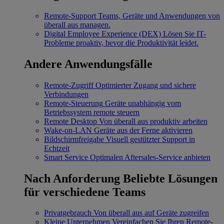
Remote-Support
Teams, Geräte und Anwendungen von
überall aus managen.
Digital Employee Experience (DEX)
Lösen Sie IT-
Probleme proaktiv, bevor die Produktivität leidet.
Andere Anwendungsfälle
Remote-Zugriff
Optimierter Zugang und sichere
Verbindungen
Remote-Steuerung
Geräte unabhängig vom
Betriebssystem remote steuern
Remote Desktop
Von überall aus produktiv arbeiten
Wake-on-LAN
Geräte aus der Ferne aktivieren
Bildschirmfreigabe
Visuell gestützter Support in
Echtzeit
Smart Service
Optimalen Aftersales-Service anbieten
Nach Anforderung
Beliebte Lösungen
für verschiedene Teams
Privatgebrauch
Von überall aus auf Geräte zugreifen
Kleine Unternehmen
Vereinfachen Sie Ihren Remote-