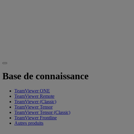
Base de connaissance
TeamViewer ONE
TeamViewer Remote
TeamViewer (Classic)
TeamViewer Tensor
TeamViewer Tensor (Classic)
TeamViewer Frontline
Autres produits