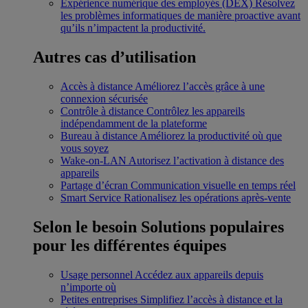
Expérience numérique des employés (DEX)
Résolvez
les problèmes informatiques de manière proactive avant
qu’ils n’impactent la productivité.
Autres cas d’utilisation
Accès à distance
Améliorez l’accès grâce à une
connexion sécurisée
Contrôle à distance
Contrôlez les appareils
indépendamment de la plateforme
Bureau à distance
Améliorez la productivité où que
vous soyez
Wake-on-LAN
Autorisez l’activation à distance des
appareils
Partage d’écran
Communication visuelle en temps réel
Smart Service
Rationalisez les opérations après-vente
Selon le besoin
Solutions populaires
pour les différentes équipes
Usage personnel
Accédez aux appareils depuis
n’importe où
Petites entreprises
Simplifiez l’accès à distance et la