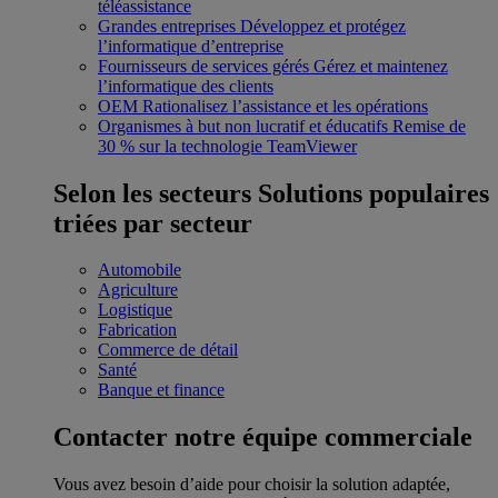
téléassistance
Grandes entreprises
Développez et protégez
l’informatique d’entreprise
Fournisseurs de services gérés
Gérez et maintenez
l’informatique des clients
OEM
Rationalisez l’assistance et les opérations
Organismes à but non lucratif et éducatifs
Remise de
30 % sur la technologie TeamViewer
Selon les secteurs
Solutions populaires
triées par secteur
Automobile
Agriculture
Logistique
Fabrication
Commerce de détail
Santé
Banque et finance
Contacter notre équipe commerciale
Vous avez besoin d’aide pour choisir la solution adaptée,