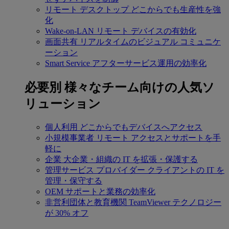
リモート デスクトップ
どこからでも生産性を強
化
Wake-on-LAN
リモート デバイスの有効化
画面共有
リアルタイムのビジュアル コミュニケ
ーション
Smart Service
アフターサービス運用の効率化
必要別
様々なチーム向けの人気ソ
リューション
個人利用
どこからでもデバイスへアクセス
小規模事業者
リモート アクセスとサポートを手
軽に
企業
大企業・組織の IT を拡張・保護する
管理サービス プロバイダー
クライアントの IT を
管理・保守する
OEM
サポートと業務の効率化
非営利団体と教育機関
TeamViewer テクノロジー
が 30% オフ