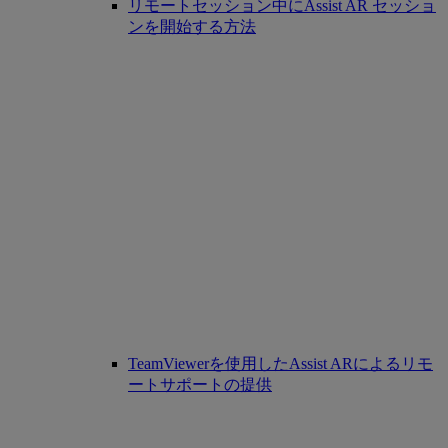
リモートセッション中にAssist AR セッショ
ンを開始する方法
TeamViewerを使用したAssist ARによるリモ
ートサポートの提供