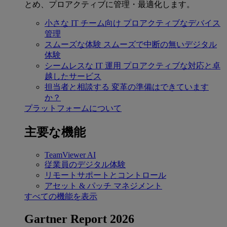
とめ、プロアクティブに管理・最適化します。
小さな IT チーム向け
プロアクティブなデバイス
管理
スムーズな体験
スムーズで中断の無いデジタル
体験
シームレスな IT 運用
プロアクティブな対応と卓
越したサービス
担当者と相談する
変革の準備はできています
か？
プラットフォームについて
主要な機能
TeamViewer AI
従業員のデジタル体験
リモートサポートとコントロール
アセット & パッチ マネジメント
すべての機能を表示
Gartner Report 2026