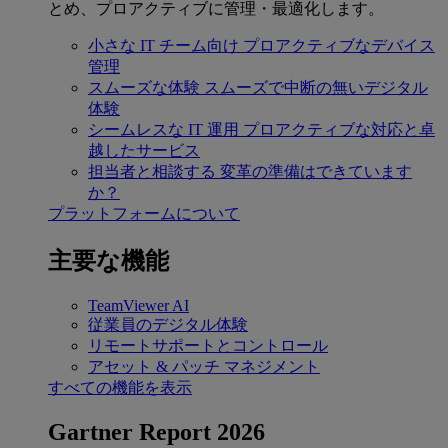
とめ、プロアクティブに管理・最適化します。
小さな IT チーム向け
プロアクティブなデバイス
管理
スムーズな体験
スムーズで中断の無いデジタル
体験
シームレスな IT 運用
プロアクティブな対応と卓
越したサービス
担当者と相談する
変革の準備はできています
か？
プラットフォームについて
主要な機能
TeamViewer AI
従業員のデジタル体験
リモートサポートとコントロール
アセット & パッチ マネジメント
すべての機能を表示
Gartner Report 2026