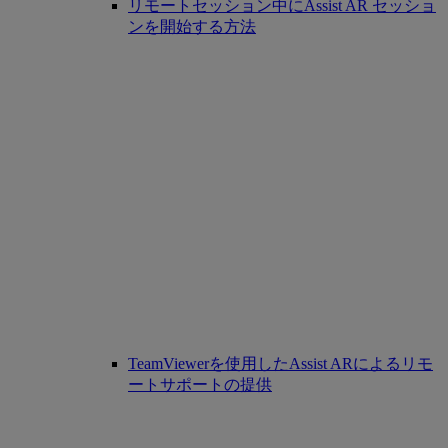
リモートセッション中にAssist AR セッショ
ンを開始する方法
TeamViewerを使用したAssist ARによるリモ
ートサポートの提供