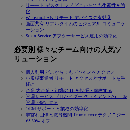
リモート デスクトップ
どこからでも生産性を強
化
Wake-on-LAN
リモート デバイスの有効化
画面共有
リアルタイムのビジュアル コミュニケ
ーション
Smart Service
アフターサービス運用の効率化
必要別
様々なチーム向けの人気ソ
リューション
個人利用
どこからでもデバイスへアクセス
小規模事業者
リモート アクセスとサポートを手
軽に
企業
大企業・組織の IT を拡張・保護する
管理サービス プロバイダー
クライアントの IT を
管理・保守する
OEM
サポートと業務の効率化
非営利団体と教育機関
TeamViewer テクノロジー
が 30% オフ