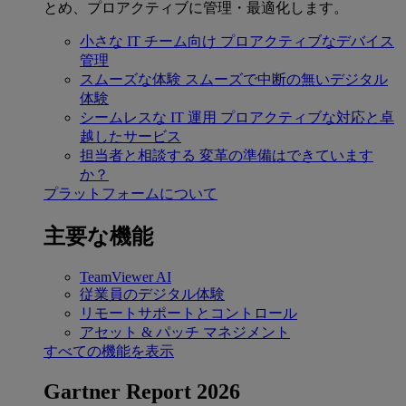
とめ、プロアクティブに管理・最適化します。
小さな IT チーム向け
プロアクティブなデバイス
管理
スムーズな体験
スムーズで中断の無いデジタル
体験
シームレスな IT 運用
プロアクティブな対応と卓
越したサービス
担当者と相談する
変革の準備はできています
か？
プラットフォームについて
主要な機能
TeamViewer AI
従業員のデジタル体験
リモートサポートとコントロール
アセット & パッチ マネジメント
すべての機能を表示
Gartner Report 2026