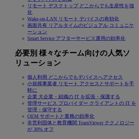
リモート デスクトップ
どこからでも生産性を強
化
Wake-on-LAN
リモート デバイスの有効化
画面共有
リアルタイムのビジュアル コミュニケ
ーション
Smart Service
アフターサービス運用の効率化
必要別
様々なチーム向けの人気ソ
リューション
個人利用
どこからでもデバイスへアクセス
小規模事業者
リモート アクセスとサポートを手
軽に
企業
大企業・組織の IT を拡張・保護する
管理サービス プロバイダー
クライアントの IT を
管理・保守する
OEM
サポートと業務の効率化
非営利団体と教育機関
TeamViewer テクノロジー
が 30% オフ