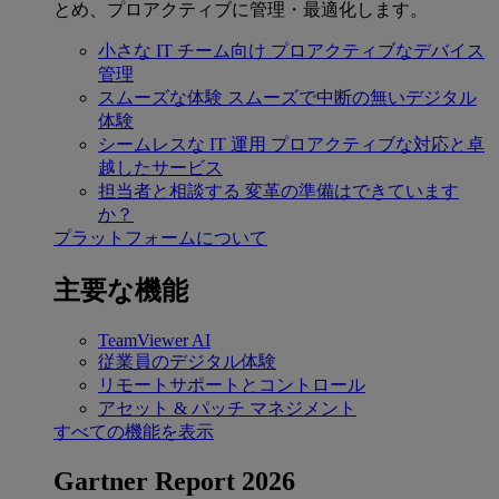
とめ、プロアクティブに管理・最適化します。
小さな IT チーム向け
プロアクティブなデバイス
管理
スムーズな体験
スムーズで中断の無いデジタル
体験
シームレスな IT 運用
プロアクティブな対応と卓
越したサービス
担当者と相談する
変革の準備はできています
か？
プラットフォームについて
主要な機能
TeamViewer AI
従業員のデジタル体験
リモートサポートとコントロール
アセット & パッチ マネジメント
すべての機能を表示
Gartner Report 2026