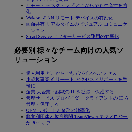
リモート デスクトップ
どこからでも生産性を強
化
Wake-on-LAN
リモート デバイスの有効化
画面共有
リアルタイムのビジュアル コミュニケ
ーション
Smart Service
アフターサービス運用の効率化
必要別
様々なチーム向けの人気ソ
リューション
個人利用
どこからでもデバイスへアクセス
小規模事業者
リモート アクセスとサポートを手
軽に
企業
大企業・組織の IT を拡張・保護する
管理サービス プロバイダー
クライアントの IT を
管理・保守する
OEM
サポートと業務の効率化
非営利団体と教育機関
TeamViewer テクノロジー
が 30% オフ