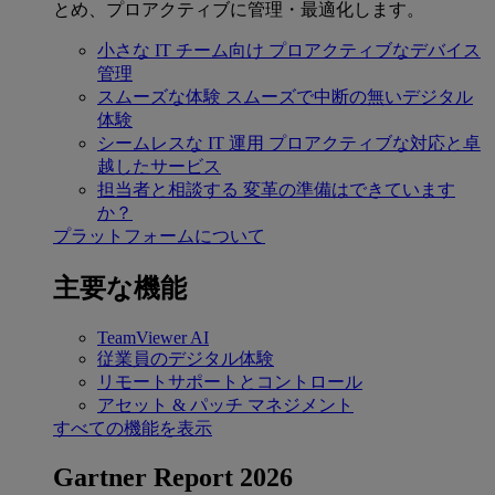
とめ、プロアクティブに管理・最適化します。
小さな IT チーム向け
プロアクティブなデバイス
管理
スムーズな体験
スムーズで中断の無いデジタル
体験
シームレスな IT 運用
プロアクティブな対応と卓
越したサービス
担当者と相談する
変革の準備はできています
か？
プラットフォームについて
主要な機能
TeamViewer AI
従業員のデジタル体験
リモートサポートとコントロール
アセット & パッチ マネジメント
すべての機能を表示
Gartner Report 2026