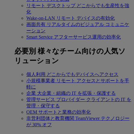
リモート デスクトップ
どこからでも生産性を強
化
Wake-on-LAN
リモート デバイスの有効化
画面共有
リアルタイムのビジュアル コミュニケ
ーション
Smart Service
アフターサービス運用の効率化
必要別
様々なチーム向けの人気ソ
リューション
個人利用
どこからでもデバイスへアクセス
小規模事業者
リモート アクセスとサポートを手
軽に
企業
大企業・組織の IT を拡張・保護する
管理サービス プロバイダー
クライアントの IT を
管理・保守する
OEM
サポートと業務の効率化
非営利団体と教育機関
TeamViewer テクノロジー
が 30% オフ