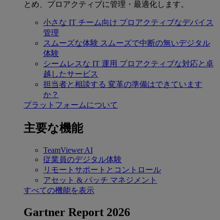
とめ、プロアクティブに管理・最適化します。
小さな IT チーム向け
プロアクティブなデバイス
管理
スムーズな体験
スムーズで中断の無いデジタル
体験
シームレスな IT 運用
プロアクティブな対応と卓
越したサービス
担当者と相談する
変革の準備はできています
か？
プラットフォームについて
主要な機能
TeamViewer AI
従業員のデジタル体験
リモートサポートとコントロール
アセット & パッチ マネジメント
すべての機能を表示
Gartner Report 2026