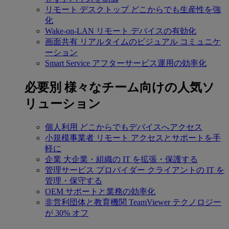
リモート デスクトップ
どこからでも生産性を強
化
Wake-on-LAN
リモート デバイスの有効化
画面共有
リアルタイムのビジュアル コミュニケ
ーション
Smart Service
アフターサービス運用の効率化
必要別
様々なチーム向けの人気ソ
リューション
個人利用
どこからでもデバイスへアクセス
小規模事業者
リモート アクセスとサポートを手
軽に
企業
大企業・組織の IT を拡張・保護する
管理サービス プロバイダー
クライアントの IT を
管理・保守する
OEM
サポートと業務の効率化
非営利団体と教育機関
TeamViewer テクノロジー
が 30% オフ