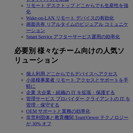
リモート デスクトップ
どこからでも生産性を強
化
Wake-on-LAN
リモート デバイスの有効化
画面共有
リアルタイムのビジュアル コミュニケ
ーション
Smart Service
アフターサービス運用の効率化
必要別
様々なチーム向けの人気ソ
リューション
個人利用
どこからでもデバイスへアクセス
小規模事業者
リモート アクセスとサポートを手
軽に
企業
大企業・組織の IT を拡張・保護する
管理サービス プロバイダー
クライアントの IT を
管理・保守する
OEM
サポートと業務の効率化
非営利団体と教育機関
TeamViewer テクノロジー
が 30% オフ