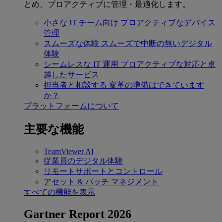
とめ、プロアクティブに管理・最適化します。
小さな IT チーム向け
プロアクティブなデバイス
管理
スムーズな体験
スムーズで中断の無いデジタル
体験
シームレスな IT 運用
プロアクティブな対応と卓
越したサービス
担当者と相談する
変革の準備はできています
か？
プラットフォームについて
主要な機能
TeamViewer AI
従業員のデジタル体験
リモートサポートとコントロール
アセット & パッチ マネジメント
すべての機能を表示
Gartner Report 2026