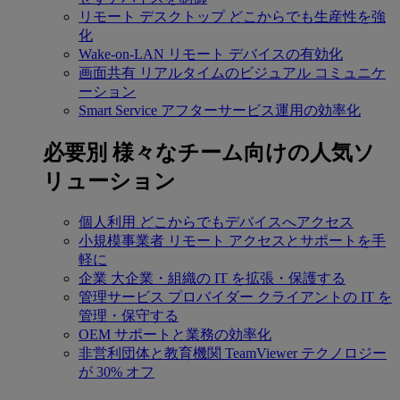
リモート デスクトップ
どこからでも生産性を強
化
Wake-on-LAN
リモート デバイスの有効化
画面共有
リアルタイムのビジュアル コミュニケ
ーション
Smart Service
アフターサービス運用の効率化
必要別
様々なチーム向けの人気ソ
リューション
個人利用
どこからでもデバイスへアクセス
小規模事業者
リモート アクセスとサポートを手
軽に
企業
大企業・組織の IT を拡張・保護する
管理サービス プロバイダー
クライアントの IT を
管理・保守する
OEM
サポートと業務の効率化
非営利団体と教育機関
TeamViewer テクノロジー
が 30% オフ