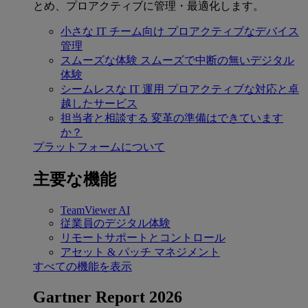
とめ、プロアクティブに管理・最適化します。
小さな IT チーム向け
プロアクティブなデバイス
管理
スムーズな体験
スムーズで中断の無いデジタル
体験
シームレスな IT 運用
プロアクティブな対応と卓
越したサービス
担当者と相談する
変革の準備はできています
か？
プラットフォームについて
主要な機能
TeamViewer AI
従業員のデジタル体験
リモートサポートとコントロール
アセット & パッチ マネジメント
すべての機能を表示
Gartner Report 2026