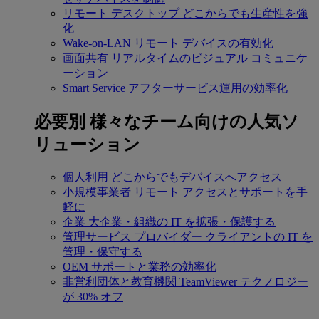
リモート デスクトップ
どこからでも生産性を強
化
Wake-on-LAN
リモート デバイスの有効化
画面共有
リアルタイムのビジュアル コミュニケ
ーション
Smart Service
アフターサービス運用の効率化
必要別
様々なチーム向けの人気ソ
リューション
個人利用
どこからでもデバイスへアクセス
小規模事業者
リモート アクセスとサポートを手
軽に
企業
大企業・組織の IT を拡張・保護する
管理サービス プロバイダー
クライアントの IT を
管理・保守する
OEM
サポートと業務の効率化
非営利団体と教育機関
TeamViewer テクノロジー
が 30% オフ