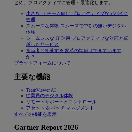
とめ、プロアクティブに管理・最適化します。
小さな IT チーム向け
プロアクティブなデバイス
管理
スムーズな体験
スムーズで中断の無いデジタル
体験
シームレスな IT 運用
プロアクティブな対応と卓
越したサービス
担当者と相談する
変革の準備はできています
か？
プラットフォームについて
主要な機能
TeamViewer AI
従業員のデジタル体験
リモートサポートとコントロール
アセット & パッチ マネジメント
すべての機能を表示
Gartner Report 2026