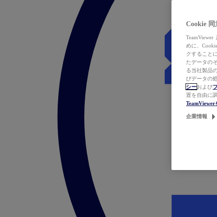
Cookie
TeamVi
めに、Coo
クすることによ
たデータのそ
る当社製品の
びデータの処
シー
および
置を自由に
TeamVie
企業情報