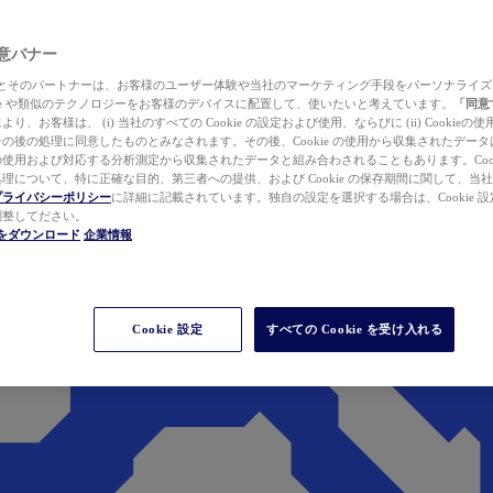
 同意バナー
ewer とそのパートナーは、お客様のユーザー体験や当社のマーケティング手段をパーソナライ
kie や類似のテクノロジーをお客様のデバイスに配置して、使いたいと考えています。
「同意
り、お客様は、 (i) 当社のすべての Cookie の設定および使用、ならびに (ii) Cookie
の後の処理に同意したものとみなされます。その後、Cookie の使用から収集されたデー
使用および対応する分析測定から収集されたデータと組み合わされることもあります。Cook
理について、特に正確な目的、第三者への提供、および Cookie の保存期間に関して、当
プライバシーポリシー
に詳細に記載されています。独自の設定を選択する場合は、Cookie 設定で
調整してださい。
werをダウンロード
企業情報
Cookie 設定
すべての Cookie を受け入れる