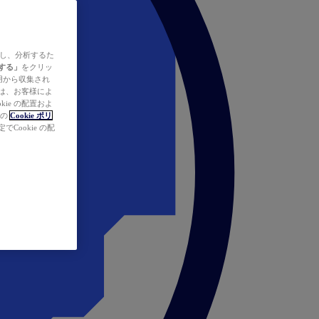
ズし、分析するた
する」
をクリッ
の使用から収集され
タは、お客様によ
ie の配置およ
社の
Cookie ポリ
Cookie の配