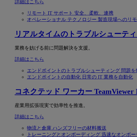
詳細はこちら
リモート IT サポート
安全、柔軟、連携
オペレーショナル テクノロジー
製造現場へのリモ
リアルタイムのトラブルシューティ
業務を妨げる前に問題解決を支援。
詳細はこちら
エンドポイントのトラブルシューティング
問題を
エンドポイントの自動化
日常の IT 業務を自動化
コネクテッド ワーカー
TeamViewer F
産業用拡張現実で効率性を推進。
詳細はこちら
物流と倉庫
ハンズフリーの材料搬送
トレーニングとオンボーディング
迅速なオンボー