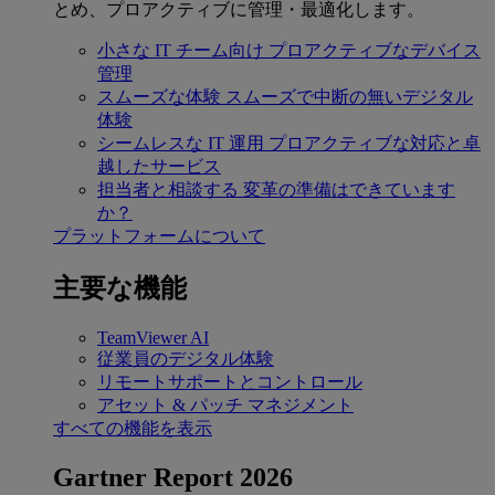
とめ、プロアクティブに管理・最適化します。
小さな IT チーム向け
プロアクティブなデバイス
管理
スムーズな体験
スムーズで中断の無いデジタル
体験
シームレスな IT 運用
プロアクティブな対応と卓
越したサービス
担当者と相談する
変革の準備はできています
か？
プラットフォームについて
主要な機能
TeamViewer AI
従業員のデジタル体験
リモートサポートとコントロール
アセット & パッチ マネジメント
すべての機能を表示
Gartner Report 2026