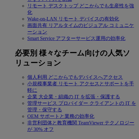
リモート デスクトップ
どこからでも生産性を強
化
Wake-on-LAN
リモート デバイスの有効化
画面共有
リアルタイムのビジュアル コミュニケ
ーション
Smart Service
アフターサービス運用の効率化
必要別
様々なチーム向けの人気ソ
リューション
個人利用
どこからでもデバイスへアクセス
小規模事業者
リモート アクセスとサポートを手
軽に
企業
大企業・組織の IT を拡張・保護する
管理サービス プロバイダー
クライアントの IT を
管理・保守する
OEM
サポートと業務の効率化
非営利団体と教育機関
TeamViewer テクノロジー
が 30% オフ