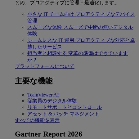
とめ、プロアクティブに管理・最適化します。
小さな IT チーム向け
プロアクティブなデバイス
管理
スムーズな体験
スムーズで中断の無いデジタル
体験
シームレスな IT 運用
プロアクティブな対応と卓
越したサービス
担当者と相談する
変革の準備はできています
か？
プラットフォームについて
主要な機能
TeamViewer AI
従業員のデジタル体験
リモートサポートとコントロール
アセット & パッチ マネジメント
すべての機能を表示
Gartner Report 2026