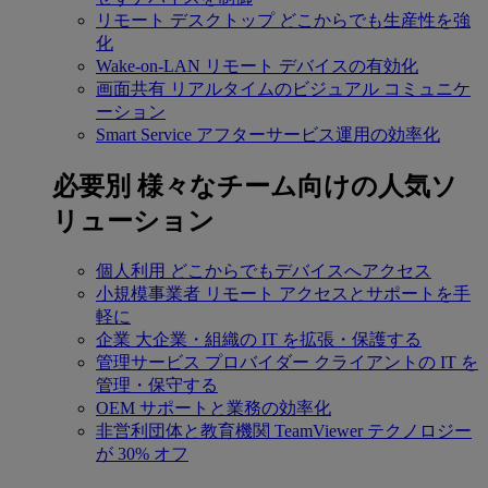
リモート デスクトップ
どこからでも生産性を強
化
Wake-on-LAN
リモート デバイスの有効化
画面共有
リアルタイムのビジュアル コミュニケ
ーション
Smart Service
アフターサービス運用の効率化
必要別
様々なチーム向けの人気ソ
リューション
個人利用
どこからでもデバイスへアクセス
小規模事業者
リモート アクセスとサポートを手
軽に
企業
大企業・組織の IT を拡張・保護する
管理サービス プロバイダー
クライアントの IT を
管理・保守する
OEM
サポートと業務の効率化
非営利団体と教育機関
TeamViewer テクノロジー
が 30% オフ