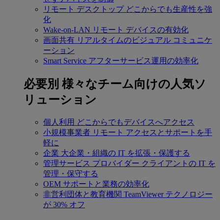
リモート デスクトップ
どこからでも生産性を強
化
Wake-on-LAN
リモート デバイスの有効化
画面共有
リアルタイムのビジュアル コミュニケ
ーション
Smart Service
アフターサービス運用の効率化
必要別
様々なチーム向けの人気ソ
リューション
個人利用
どこからでもデバイスへアクセス
小規模事業者
リモート アクセスとサポートを手
軽に
企業
大企業・組織の IT を拡張・保護する
管理サービス プロバイダー
クライアントの IT を
管理・保守する
OEM
サポートと業務の効率化
非営利団体と教育機関
TeamViewer テクノロジー
が 30% オフ