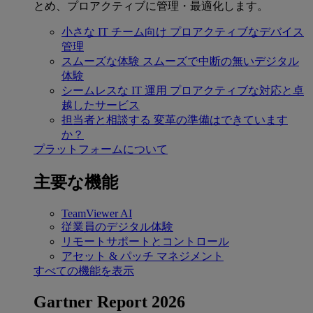
とめ、プロアクティブに管理・最適化します。
小さな IT チーム向け
プロアクティブなデバイス
管理
スムーズな体験
スムーズで中断の無いデジタル
体験
シームレスな IT 運用
プロアクティブな対応と卓
越したサービス
担当者と相談する
変革の準備はできています
か？
プラットフォームについて
主要な機能
TeamViewer AI
従業員のデジタル体験
リモートサポートとコントロール
アセット & パッチ マネジメント
すべての機能を表示
Gartner Report 2026