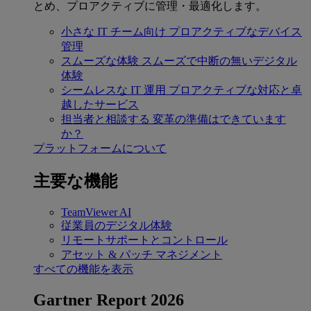
とめ、プロアクティブに管理・最適化します。
小さな IT チーム向け
プロアクティブなデバイス
管理
スムーズな体験
スムーズで中断の無いデジタル
体験
シームレスな IT 運用
プロアクティブな対応と卓
越したサービス
担当者と相談する
変革の準備はできています
か？
プラットフォームについて
主要な機能
TeamViewer AI
従業員のデジタル体験
リモートサポートとコントロール
アセット & パッチ マネジメント
すべての機能を表示
Gartner Report 2026