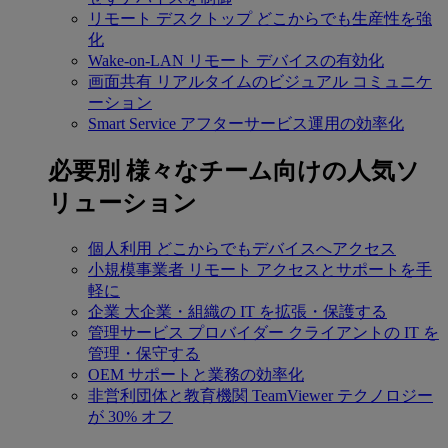
リモート デスクトップ
どこからでも生産性を強
化
Wake-on-LAN
リモート デバイスの有効化
画面共有
リアルタイムのビジュアル コミュニケ
ーション
Smart Service
アフターサービス運用の効率化
必要別
様々なチーム向けの人気ソ
リューション
個人利用
どこからでもデバイスへアクセス
小規模事業者
リモート アクセスとサポートを手
軽に
企業
大企業・組織の IT を拡張・保護する
管理サービス プロバイダー
クライアントの IT を
管理・保守する
OEM
サポートと業務の効率化
非営利団体と教育機関
TeamViewer テクノロジー
が 30% オフ