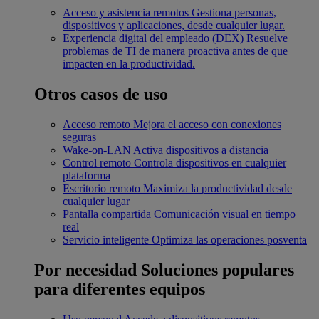
Acceso y asistencia remotos
Gestiona personas,
dispositivos y aplicaciones, desde cualquier lugar.
Experiencia digital del empleado (DEX)
Resuelve
problemas de TI de manera proactiva antes de que
impacten en la productividad.
Otros casos de uso
Acceso remoto
Mejora el acceso con conexiones
seguras
Wake-on-LAN
Activa dispositivos a distancia
Control remoto
Controla dispositivos en cualquier
plataforma
Escritorio remoto
Maximiza la productividad desde
cualquier lugar
Pantalla compartida
Comunicación visual en tiempo
real
Servicio inteligente
Optimiza las operaciones posventa
Por necesidad
Soluciones populares
para diferentes equipos