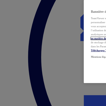
Bannière 
TeamViewer et 
personnaliser 
vous acceptez 
l’utilisation 
analytiques as
en matière de
de stockage d
dans les Para
Téléchargez
Mentions lég