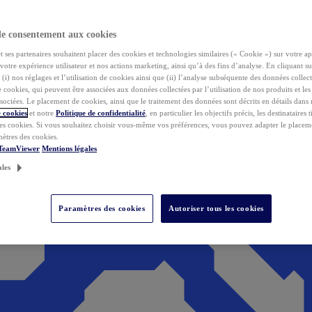
de consentement aux cookies
ses partenaires souhaitent placer des cookies et technologies similaires (« Cookie ») sur votre ap
votre expérience utilisateur et nos actions marketing, ainsi qu’à des fins d’analyse. En cliquant s
(i) nos réglages et l’utilisation de cookies ainsi que (ii) l’analyse subséquente des données collect
de cookies, qui peuvent être associées aux données collectées par l’utilisation de nos produits et le
sociées. Le placement de cookies, ainsi que le traitement des données sont décrits en détails dans
 cookies
et notre
Politique de confidentialité
, en particulier les objectifs précis, les destinataires t
es cookies. Si vous souhaitez choisir vous-même vos préférences, vous pouvez adapter le placem
mètres des cookies.
 TeamViewer
Mentions légales
ales
Paramètres des cookies
Autoriser tous les cookies