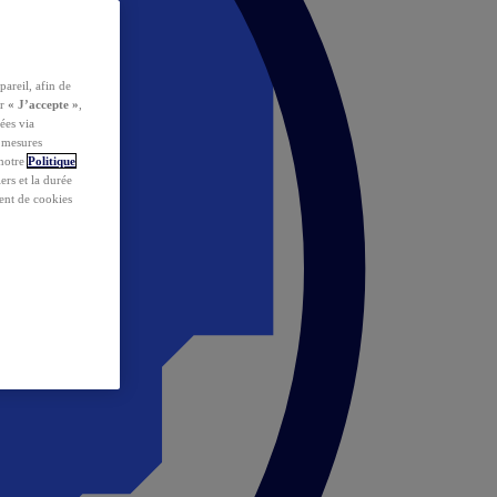
pareil, afin de
ur
« J’accepte »
,
ées via
s mesures
 notre
Politique
iers et la durée
ent de cookies