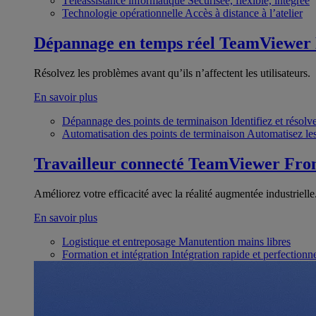
Téléassistance informatique
Sécurisée, flexible, intégrée
Technologie opérationnelle
Accès à distance à l’atelier
Dépannage en temps réel
TeamViewer
Résolvez les problèmes avant qu’ils n’affectent les utilisateurs.
En savoir plus
Dépannage des points de terminaison
Identifiez et résol
Automatisation des points de terminaison
Automatisez les
Travailleur connecté
TeamViewer Fron
Améliorez votre efficacité avec la réalité augmentée industrielle
En savoir plus
Logistique et entreposage
Manutention mains libres
Formation et intégration
Intégration rapide et perfection