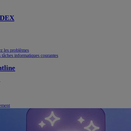
 DEX
vez les problèmes
 tâches informatiques courantes
tline
.
nement