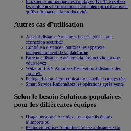
Expérience numérique des employés (DEX)
Résolvez
les problèmes informatiques de manière proactive avant
qu’ils n’impactent la productivité.
Autres cas d’utilisation
Accès à distance
Améliorez l’accès grâce à une
connexion sécurisée
Contrôle à distance
Contrôlez les appareils
indépendamment de la plateforme
Bureau à distance
Améliorez la productivité où que
vous soyez
Wake-on-LAN
Autorisez l’activation à distance des
appareils
Partage d’écran
Communication visuelle en temps réel
Smart Service
Rationalisez les opérations après-vente
Selon le besoin
Solutions populaires
pour les différentes équipes
Usage personnel
Accédez aux appareils depuis
n’importe où
Petites entreprises
Simplifiez l’accès à distance et la