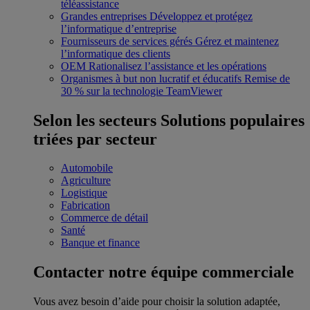
téléassistance
Grandes entreprises
Développez et protégez
l’informatique d’entreprise
Fournisseurs de services gérés
Gérez et maintenez
l’informatique des clients
OEM
Rationalisez l’assistance et les opérations
Organismes à but non lucratif et éducatifs
Remise de
30 % sur la technologie TeamViewer
Selon les secteurs
Solutions populaires
triées par secteur
Automobile
Agriculture
Logistique
Fabrication
Commerce de détail
Santé
Banque et finance
Contacter notre équipe commerciale
Vous avez besoin d’aide pour choisir la solution adaptée,