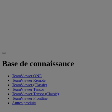
Base de connaissance
TeamViewer ONE
TeamViewer Remote
TeamViewer (Classic)
TeamViewer Tensor
TeamViewer Tensor (Classic)
TeamViewer Frontline
Autres produits