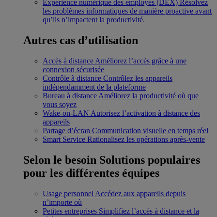
Expérience numérique des employés (DEX)
Résolvez
les problèmes informatiques de manière proactive avant
qu’ils n’impactent la productivité.
Autres cas d’utilisation
Accès à distance
Améliorez l’accès grâce à une
connexion sécurisée
Contrôle à distance
Contrôlez les appareils
indépendamment de la plateforme
Bureau à distance
Améliorez la productivité où que
vous soyez
Wake-on-LAN
Autorisez l’activation à distance des
appareils
Partage d’écran
Communication visuelle en temps réel
Smart Service
Rationalisez les opérations après-vente
Selon le besoin
Solutions populaires
pour les différentes équipes
Usage personnel
Accédez aux appareils depuis
n’importe où
Petites entreprises
Simplifiez l’accès à distance et la