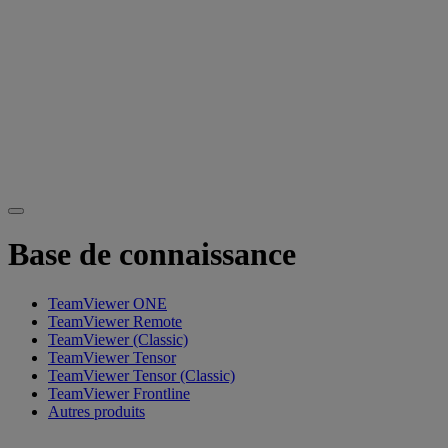
Base de connaissance
TeamViewer ONE
TeamViewer Remote
TeamViewer (Classic)
TeamViewer Tensor
TeamViewer Tensor (Classic)
TeamViewer Frontline
Autres produits