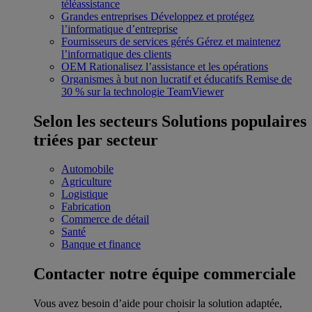
téléassistance
Grandes entreprises
Développez et protégez
l’informatique d’entreprise
Fournisseurs de services gérés
Gérez et maintenez
l’informatique des clients
OEM
Rationalisez l’assistance et les opérations
Organismes à but non lucratif et éducatifs
Remise de
30 % sur la technologie TeamViewer
Selon les secteurs
Solutions populaires
triées par secteur
Automobile
Agriculture
Logistique
Fabrication
Commerce de détail
Santé
Banque et finance
Contacter notre équipe commerciale
Vous avez besoin d’aide pour choisir la solution adaptée,