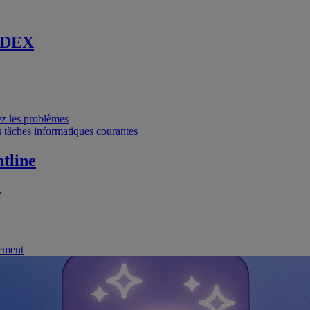
 DEX
vez les problèmes
 tâches informatiques courantes
tline
.
nement