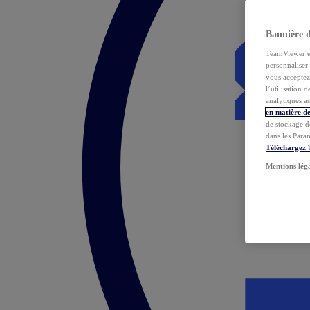
Bannière 
TeamViewer et 
personnaliser 
vous acceptez 
l’utilisation 
analytiques as
en matière de
de stockage d
dans les Para
Téléchargez
Mentions lég