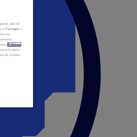
pareil, afin de
ur
« J’accepte »
,
ées via
s mesures
 notre
Politique
iers et la durée
ent de cookies