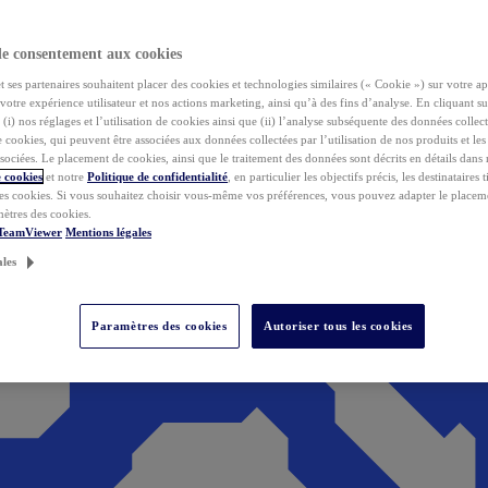
de consentement aux cookies
ses partenaires souhaitent placer des cookies et technologies similaires (« Cookie ») sur votre ap
votre expérience utilisateur et nos actions marketing, ainsi qu’à des fins d’analyse. En cliquant s
(i) nos réglages et l’utilisation de cookies ainsi que (ii) l’analyse subséquente des données collect
de cookies, qui peuvent être associées aux données collectées par l’utilisation de nos produits et le
sociées. Le placement de cookies, ainsi que le traitement des données sont décrits en détails dans
 cookies
et notre
Politique de confidentialité
, en particulier les objectifs précis, les destinataires t
es cookies. Si vous souhaitez choisir vous-même vos préférences, vous pouvez adapter le placem
mètres des cookies.
 TeamViewer
Mentions légales
ales
Paramètres des cookies
Autoriser tous les cookies