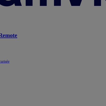
Remote
curisée