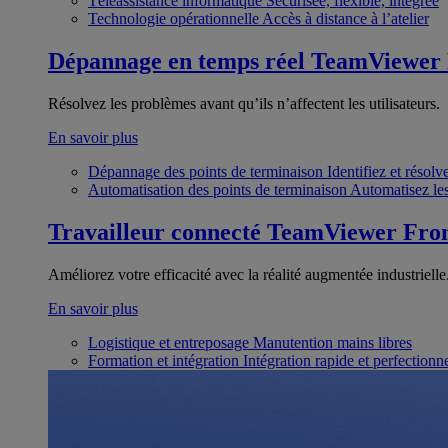
Téléassistance informatique
Sécurisée, flexible, intégrée
Technologie opérationnelle
Accès à distance à l’atelier
Dépannage en temps réel
TeamViewer
Résolvez les problèmes avant qu’ils n’affectent les utilisateurs.
En savoir plus
Dépannage des points de terminaison
Identifiez et résol
Automatisation des points de terminaison
Automatisez les
Travailleur connecté
TeamViewer Fron
Améliorez votre efficacité avec la réalité augmentée industrielle
En savoir plus
Logistique et entreposage
Manutention mains libres
Formation et intégration
Intégration rapide et perfection