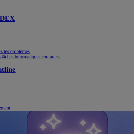
 DEX
vez les problèmes
 tâches informatiques courantes
tline
.
nement