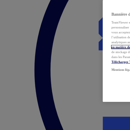
Bannière 
TeamViewer et 
personnaliser 
vous acceptez 
l’utilisation 
analytiques as
en matière de
de stockage d
dans les Para
Téléchargez
Mentions lég