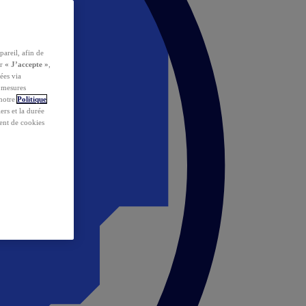
pareil, afin de
ur
« J’accepte »
,
ées via
s mesures
 notre
Politique
iers et la durée
ent de cookies