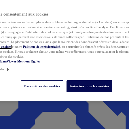
de consentement aux cookies
ses partenaires souhaitent placer des cookies et technologies similaires (« Cookie ») sur votre ap
votre expérience utilisateur et nos actions marketing, ainsi qu’à des fins d’analyse. En cliquant s
(i) nos réglages et l’utilisation de cookies ainsi que (ii) l’analyse subséquente des données collect
de cookies, qui peuvent être associées aux données collectées par l’utilisation de nos produits et le
sociées. Le placement de cookies, ainsi que le traitement des données sont décrits en détails dans
 cookies
et notre
Politique de confidentialité
, en particulier les objectifs précis, les destinataires t
es cookies. Si vous souhaitez choisir vous-même vos préférences, vous pouvez adapter le placem
mètres des cookies.
 TeamViewer
Mentions légales
ales
Paramètres des cookies
Autoriser tous les cookies