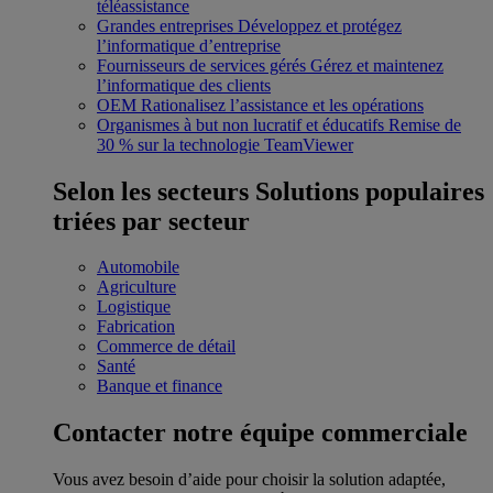
téléassistance
Grandes entreprises
Développez et protégez
l’informatique d’entreprise
Fournisseurs de services gérés
Gérez et maintenez
l’informatique des clients
OEM
Rationalisez l’assistance et les opérations
Organismes à but non lucratif et éducatifs
Remise de
30 % sur la technologie TeamViewer
Selon les secteurs
Solutions populaires
triées par secteur
Automobile
Agriculture
Logistique
Fabrication
Commerce de détail
Santé
Banque et finance
Contacter notre équipe commerciale
Vous avez besoin d’aide pour choisir la solution adaptée,