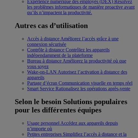
Expérience numérique des employés (DEX)
Résolvez
les problèmes informatiques de manière proactive avant
qu’ils n’impactent la productivité.
Autres cas d’utilisation
Accès à distance
Améliorez l’accès grâce à une
connexion sécurisée
Contrôle à distance
Contrôlez les appareils
indépendamment de la plateforme
Bureau à distance
Améliorez la productivité où que
vous soyez
Wake-on-LAN
Autorisez l’activation à distance des
appareils
Partage d’écran
Communication visuelle en temps réel
Smart Service
Rationalisez les opérations après-vente
Selon le besoin
Solutions populaires
pour les différentes équipes
Usage personnel
Accédez aux appareils depuis
n’importe où
Petites entreprises
Simplifiez l’accès à distance et la