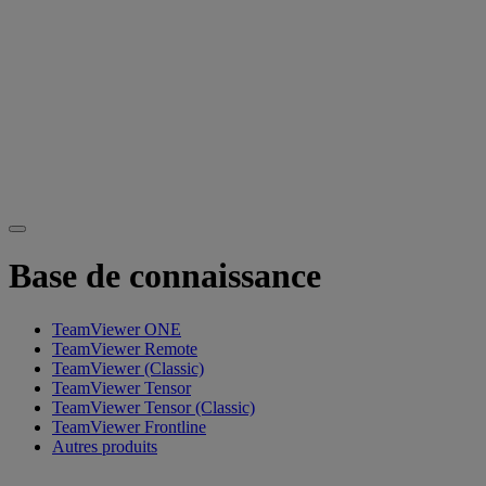
Base de connaissance
TeamViewer ONE
TeamViewer Remote
TeamViewer (Classic)
TeamViewer Tensor
TeamViewer Tensor (Classic)
TeamViewer Frontline
Autres produits