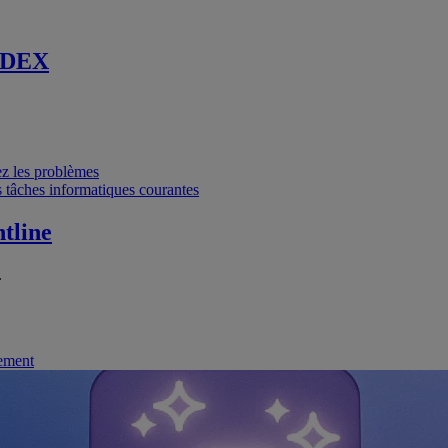
 DEX
vez les problèmes
 tâches informatiques courantes
tline
.
nement