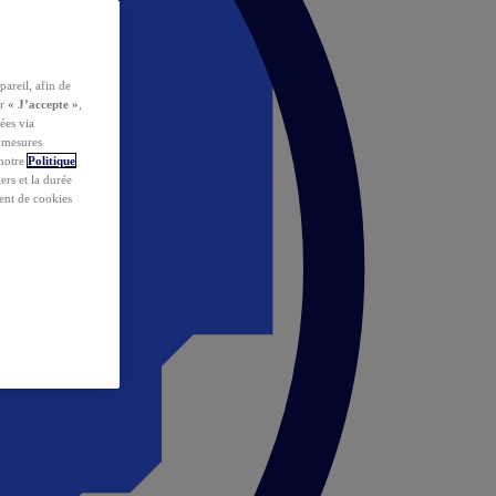
pareil, afin de
ur
« J’accepte »
,
ées via
s mesures
 notre
Politique
iers et la durée
ent de cookies