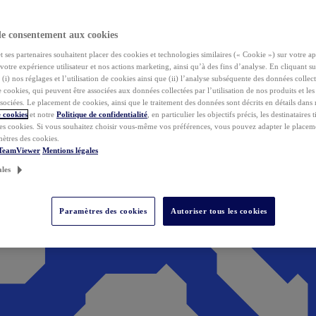
de consentement aux cookies
ses partenaires souhaitent placer des cookies et technologies similaires (« Cookie ») sur votre ap
votre expérience utilisateur et nos actions marketing, ainsi qu’à des fins d’analyse. En cliquant s
(i) nos réglages et l’utilisation de cookies ainsi que (ii) l’analyse subséquente des données collect
de cookies, qui peuvent être associées aux données collectées par l’utilisation de nos produits et le
sociées. Le placement de cookies, ainsi que le traitement des données sont décrits en détails dans
 cookies
et notre
Politique de confidentialité
, en particulier les objectifs précis, les destinataires t
es cookies. Si vous souhaitez choisir vous-même vos préférences, vous pouvez adapter le placem
mètres des cookies.
 TeamViewer
Mentions légales
ales
Paramètres des cookies
Autoriser tous les cookies