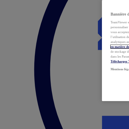
Bannière 
TeamViewer et 
personnaliser 
vous acceptez 
l’utilisation 
analytiques as
en matière de
de stockage d
dans les Para
Téléchargez
Mentions lég