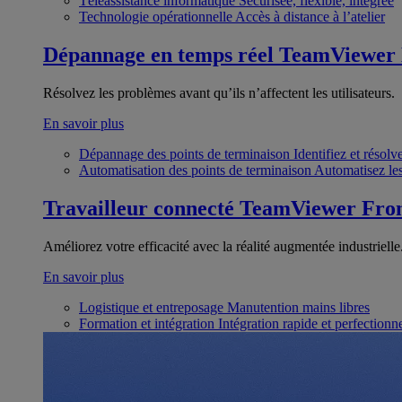
Téléassistance informatique
Sécurisée, flexible, intégrée
Technologie opérationnelle
Accès à distance à l’atelier
Dépannage en temps réel
TeamViewer
Résolvez les problèmes avant qu’ils n’affectent les utilisateurs.
En savoir plus
Dépannage des points de terminaison
Identifiez et résol
Automatisation des points de terminaison
Automatisez les
Travailleur connecté
TeamViewer Fron
Améliorez votre efficacité avec la réalité augmentée industrielle
En savoir plus
Logistique et entreposage
Manutention mains libres
Formation et intégration
Intégration rapide et perfection