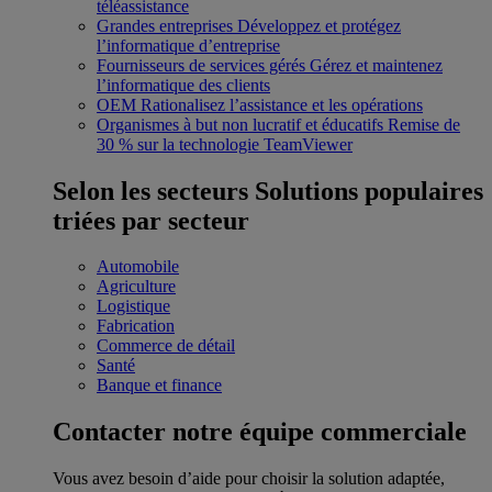
téléassistance
Grandes entreprises
Développez et protégez
l’informatique d’entreprise
Fournisseurs de services gérés
Gérez et maintenez
l’informatique des clients
OEM
Rationalisez l’assistance et les opérations
Organismes à but non lucratif et éducatifs
Remise de
30 % sur la technologie TeamViewer
Selon les secteurs
Solutions populaires
triées par secteur
Automobile
Agriculture
Logistique
Fabrication
Commerce de détail
Santé
Banque et finance
Contacter notre équipe commerciale
Vous avez besoin d’aide pour choisir la solution adaptée,