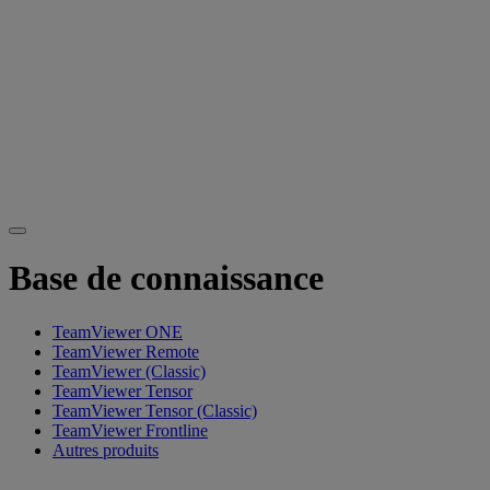
Base de connaissance
TeamViewer ONE
TeamViewer Remote
TeamViewer (Classic)
TeamViewer Tensor
TeamViewer Tensor (Classic)
TeamViewer Frontline
Autres produits