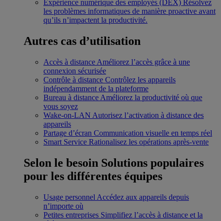
Expérience numérique des employés (DEX)
Résolvez
les problèmes informatiques de manière proactive avant
qu’ils n’impactent la productivité.
Autres cas d’utilisation
Accès à distance
Améliorez l’accès grâce à une
connexion sécurisée
Contrôle à distance
Contrôlez les appareils
indépendamment de la plateforme
Bureau à distance
Améliorez la productivité où que
vous soyez
Wake-on-LAN
Autorisez l’activation à distance des
appareils
Partage d’écran
Communication visuelle en temps réel
Smart Service
Rationalisez les opérations après-vente
Selon le besoin
Solutions populaires
pour les différentes équipes
Usage personnel
Accédez aux appareils depuis
n’importe où
Petites entreprises
Simplifiez l’accès à distance et la