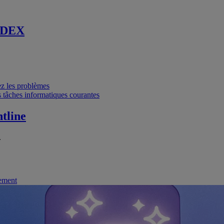
 DEX
vez les problèmes
 tâches informatiques courantes
tline
.
nement