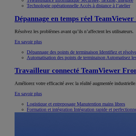
Téléassistance informatique
Sécurisée, flexible, intégrée
Technologie opérationnelle
Accès à distance à l’atelier
Dépannage en temps réel
TeamViewer
Résolvez les problèmes avant qu’ils n’affectent les utilisateurs.
En savoir plus
Dépannage des points de terminaison
Identifiez et résol
Automatisation des points de terminaison
Automatisez les
Travailleur connecté
TeamViewer Fron
Améliorez votre efficacité avec la réalité augmentée industrielle
En savoir plus
Logistique et entreposage
Manutention mains libres
Formation et intégration
Intégration rapide et perfection