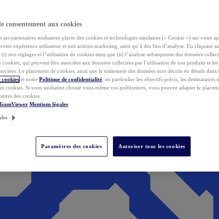
de consentement aux cookies
ses partenaires souhaitent placer des cookies et technologies similaires (« Cookie ») sur votre ap
votre expérience utilisateur et nos actions marketing, ainsi qu’à des fins d’analyse. En cliquant s
(i) nos réglages et l’utilisation de cookies ainsi que (ii) l’analyse subséquente des données collect
de cookies, qui peuvent être associées aux données collectées par l’utilisation de nos produits et le
sociées. Le placement de cookies, ainsi que le traitement des données sont décrits en détails dans
 cookies
et notre
Politique de confidentialité
, en particulier les objectifs précis, les destinataires t
es cookies. Si vous souhaitez choisir vous-même vos préférences, vous pouvez adapter le placem
mètres des cookies.
 TeamViewer
Mentions légales
ales
Paramètres des cookies
Autoriser tous les cookies