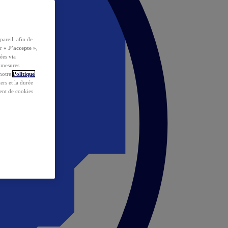
pareil, afin de
ur
« J’accepte »
,
ées via
s mesures
 notre
Politique
iers et la durée
ent de cookies