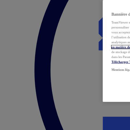
Bannière 
TeamViewer et 
personnaliser 
vous acceptez 
l’utilisation 
analytiques as
en matière de
de stockage d
dans les Para
Téléchargez
Mentions lég