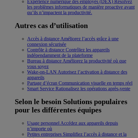
Expérience numérique des employés (DEX)
Résolvez
les problèmes informatiques de manière proactive avant
qu’ils n’impactent la productivité.
Autres cas d’utilisation
Accès à distance
Améliorez l’accès grâce à une
connexion sécurisée
Contrôle à distance
Contrôlez les appareils
indépendamment de la plateforme
Bureau à distance
Améliorez la productivité où que
vous soyez
Wake-on-LAN
Autorisez l’activation à distance des
appareils
Partage d’écran
Communication visuelle en temps réel
Smart Service
Rationalisez les opérations après-vente
Selon le besoin
Solutions populaires
pour les différentes équipes
Usage personnel
Accédez aux appareils depuis
n’importe où
Petites entreprises
Simplifiez l’accès à distance et la