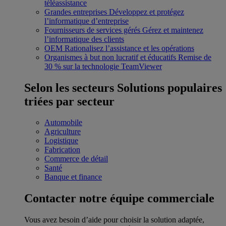
téléassistance
Grandes entreprises
Développez et protégez
l’informatique d’entreprise
Fournisseurs de services gérés
Gérez et maintenez
l’informatique des clients
OEM
Rationalisez l’assistance et les opérations
Organismes à but non lucratif et éducatifs
Remise de
30 % sur la technologie TeamViewer
Selon les secteurs
Solutions populaires
triées par secteur
Automobile
Agriculture
Logistique
Fabrication
Commerce de détail
Santé
Banque et finance
Contacter notre équipe commerciale
Vous avez besoin d’aide pour choisir la solution adaptée,