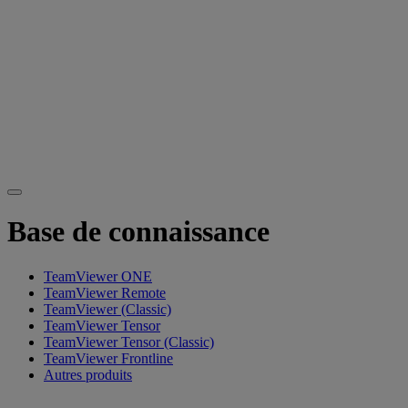
Base de connaissance
TeamViewer ONE
TeamViewer Remote
TeamViewer (Classic)
TeamViewer Tensor
TeamViewer Tensor (Classic)
TeamViewer Frontline
Autres produits