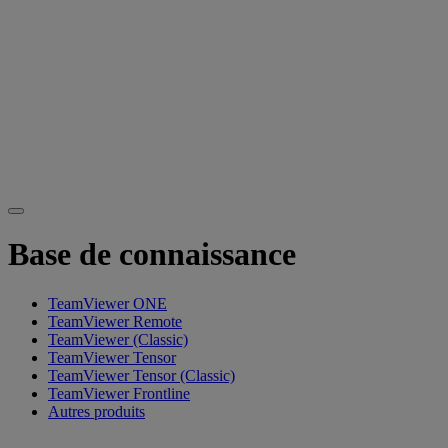
Base de connaissance
TeamViewer ONE
TeamViewer Remote
TeamViewer (Classic)
TeamViewer Tensor
TeamViewer Tensor (Classic)
TeamViewer Frontline
Autres produits