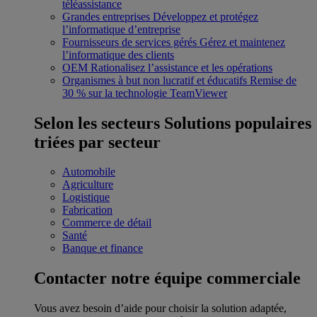
téléassistance
Grandes entreprises
Développez et protégez
l’informatique d’entreprise
Fournisseurs de services gérés
Gérez et maintenez
l’informatique des clients
OEM
Rationalisez l’assistance et les opérations
Organismes à but non lucratif et éducatifs
Remise de
30 % sur la technologie TeamViewer
Selon les secteurs
Solutions populaires
triées par secteur
Automobile
Agriculture
Logistique
Fabrication
Commerce de détail
Santé
Banque et finance
Contacter notre équipe commerciale
Vous avez besoin d’aide pour choisir la solution adaptée,