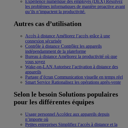
Expérience numérique des employés (DEX)
Résolvez
les problèmes informatiques de manière proactive avant
qu’ils n’impactent la productivité.
Autres cas d’utilisation
Accès à distance
Améliorez l’accès grâce à une
connexion sécurisée
Contrôle à distance
Contrôlez les appareils
indépendamment de la plateforme
Bureau à distance
Améliorez la productivité où que
vous soyez
Wake-on-LAN
Autorisez l’activation à distance des
appareils
Partage d’écran
Communication visuelle en temps réel
Smart Service
Rationalisez les opérations après-vente
Selon le besoin
Solutions populaires
pour les différentes équipes
Usage personnel
Accédez aux appareils depuis
n’importe où
Petites entreprises
Simplifiez l’accès à distance et la