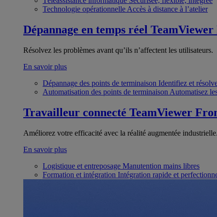
Téléassistance informatique
Sécurisée, flexible, intégrée
Technologie opérationnelle
Accès à distance à l’atelier
Dépannage en temps réel
TeamViewer
Résolvez les problèmes avant qu’ils n’affectent les utilisateurs.
En savoir plus
Dépannage des points de terminaison
Identifiez et résol
Automatisation des points de terminaison
Automatisez les
Travailleur connecté
TeamViewer Fron
Améliorez votre efficacité avec la réalité augmentée industrielle
En savoir plus
Logistique et entreposage
Manutention mains libres
Formation et intégration
Intégration rapide et perfection