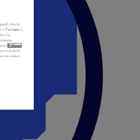
pareil, afin de
ur
« J’accepte »
,
ées via
s mesures
 notre
Politique
iers et la durée
ent de cookies