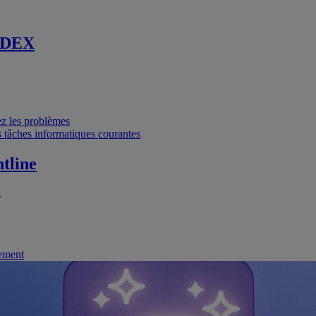
 DEX
vez les problèmes
 tâches informatiques courantes
tline
.
nement