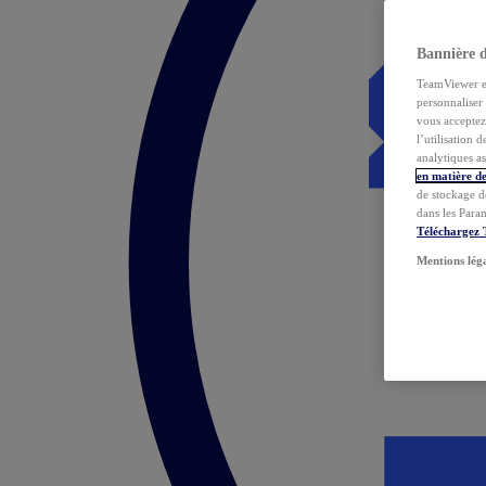
Bannière 
TeamViewer et 
personnaliser 
vous acceptez 
l’utilisation 
analytiques as
en matière de
de stockage d
dans les Para
Téléchargez
Mentions lég