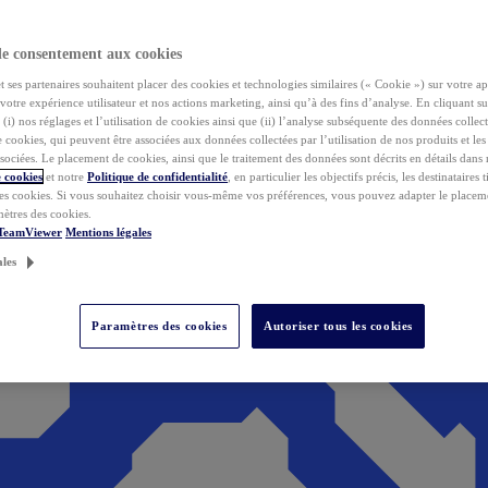
de consentement aux cookies
ses partenaires souhaitent placer des cookies et technologies similaires (« Cookie ») sur votre ap
votre expérience utilisateur et nos actions marketing, ainsi qu’à des fins d’analyse. En cliquant s
(i) nos réglages et l’utilisation de cookies ainsi que (ii) l’analyse subséquente des données collect
de cookies, qui peuvent être associées aux données collectées par l’utilisation de nos produits et le
sociées. Le placement de cookies, ainsi que le traitement des données sont décrits en détails dans
 cookies
et notre
Politique de confidentialité
, en particulier les objectifs précis, les destinataires t
es cookies. Si vous souhaitez choisir vous-même vos préférences, vous pouvez adapter le placem
mètres des cookies.
 TeamViewer
Mentions légales
ales
Paramètres des cookies
Autoriser tous les cookies