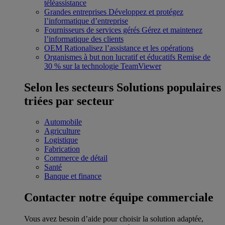
téléassistance
Grandes entreprises
Développez et protégez
l’informatique d’entreprise
Fournisseurs de services gérés
Gérez et maintenez
l’informatique des clients
OEM
Rationalisez l’assistance et les opérations
Organismes à but non lucratif et éducatifs
Remise de
30 % sur la technologie TeamViewer
Selon les secteurs
Solutions populaires
triées par secteur
Automobile
Agriculture
Logistique
Fabrication
Commerce de détail
Santé
Banque et finance
Contacter notre équipe commerciale
Vous avez besoin d’aide pour choisir la solution adaptée,