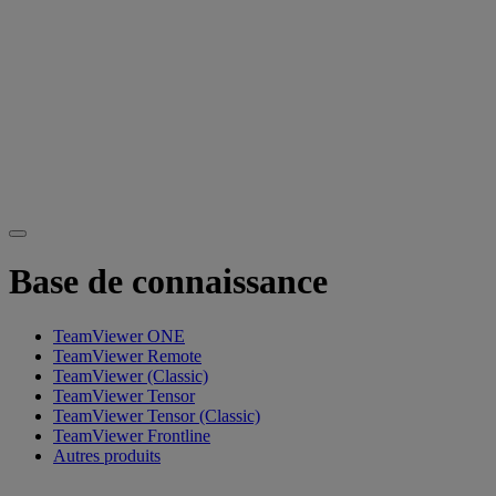
Base de connaissance
TeamViewer ONE
TeamViewer Remote
TeamViewer (Classic)
TeamViewer Tensor
TeamViewer Tensor (Classic)
TeamViewer Frontline
Autres produits