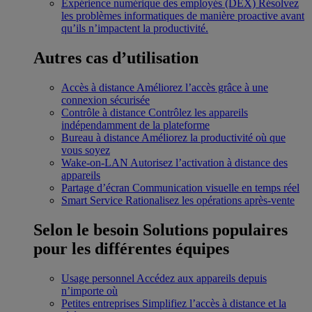
Expérience numérique des employés (DEX)
Résolvez
les problèmes informatiques de manière proactive avant
qu’ils n’impactent la productivité.
Autres cas d’utilisation
Accès à distance
Améliorez l’accès grâce à une
connexion sécurisée
Contrôle à distance
Contrôlez les appareils
indépendamment de la plateforme
Bureau à distance
Améliorez la productivité où que
vous soyez
Wake-on-LAN
Autorisez l’activation à distance des
appareils
Partage d’écran
Communication visuelle en temps réel
Smart Service
Rationalisez les opérations après-vente
Selon le besoin
Solutions populaires
pour les différentes équipes
Usage personnel
Accédez aux appareils depuis
n’importe où
Petites entreprises
Simplifiez l’accès à distance et la