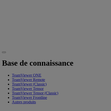
Base de connaissance
TeamViewer ONE
TeamViewer Remote
TeamViewer (Classic)
TeamViewer Tensor
TeamViewer Tensor (Classic)
TeamViewer Frontline
Autres produits