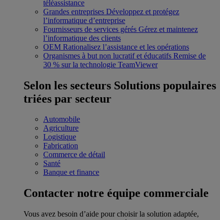
téléassistance
Grandes entreprises
Développez et protégez
l’informatique d’entreprise
Fournisseurs de services gérés
Gérez et maintenez
l’informatique des clients
OEM
Rationalisez l’assistance et les opérations
Organismes à but non lucratif et éducatifs
Remise de
30 % sur la technologie TeamViewer
Selon les secteurs
Solutions populaires
triées par secteur
Automobile
Agriculture
Logistique
Fabrication
Commerce de détail
Santé
Banque et finance
Contacter notre équipe commerciale
Vous avez besoin d’aide pour choisir la solution adaptée,