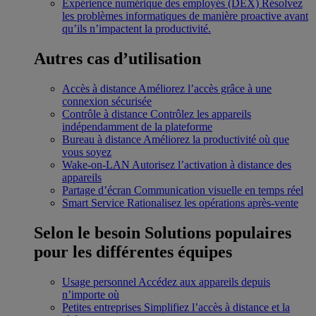
Expérience numérique des employés (DEX)
Résolvez
les problèmes informatiques de manière proactive avant
qu’ils n’impactent la productivité.
Autres cas d’utilisation
Accès à distance
Améliorez l’accès grâce à une
connexion sécurisée
Contrôle à distance
Contrôlez les appareils
indépendamment de la plateforme
Bureau à distance
Améliorez la productivité où que
vous soyez
Wake-on-LAN
Autorisez l’activation à distance des
appareils
Partage d’écran
Communication visuelle en temps réel
Smart Service
Rationalisez les opérations après-vente
Selon le besoin
Solutions populaires
pour les différentes équipes
Usage personnel
Accédez aux appareils depuis
n’importe où
Petites entreprises
Simplifiez l’accès à distance et la