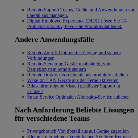
Remote-Support
Teams, Geräte und Anwendungen von
überall aus managen.
Digital Employee Experience (DEX)
Lösen Sie IT-
Probleme proaktiv, bevor die Produktivität leidet.
Andere Anwendungsfälle
Remote-Zugriff
Optimierter Zugang und sichere
Verbindungen
Remote-Steuerung
Geräte unabhängig vom
Betriebssystem remote steuern
Remote Desktop
Von überall aus produktiv arbeiten
Wake-on-LAN
Geräte aus der Ferne aktivieren
Bildschirmfreigabe
Visuell gestützter Support in
Echtzeit
Smart Service
Optimalen Aftersales-Service anbieten
Nach Anforderung
Beliebte Lösungen
für verschiedene Teams
Privatgebrauch
Von überall aus auf Geräte zugreifen
Kleine Unternehmen
Vereinfachen Sie Ihren Remote-