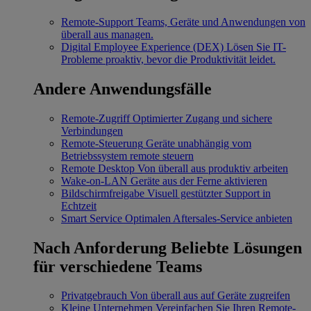
Remote-Support
Teams, Geräte und Anwendungen von
überall aus managen.
Digital Employee Experience (DEX)
Lösen Sie IT-
Probleme proaktiv, bevor die Produktivität leidet.
Andere Anwendungsfälle
Remote-Zugriff
Optimierter Zugang und sichere
Verbindungen
Remote-Steuerung
Geräte unabhängig vom
Betriebssystem remote steuern
Remote Desktop
Von überall aus produktiv arbeiten
Wake-on-LAN
Geräte aus der Ferne aktivieren
Bildschirmfreigabe
Visuell gestützter Support in
Echtzeit
Smart Service
Optimalen Aftersales-Service anbieten
Nach Anforderung
Beliebte Lösungen
für verschiedene Teams
Privatgebrauch
Von überall aus auf Geräte zugreifen
Kleine Unternehmen
Vereinfachen Sie Ihren Remote-