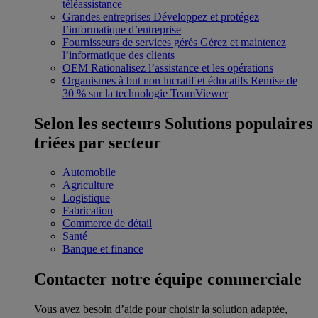
téléassistance
Grandes entreprises
Développez et protégez
l’informatique d’entreprise
Fournisseurs de services gérés
Gérez et maintenez
l’informatique des clients
OEM
Rationalisez l’assistance et les opérations
Organismes à but non lucratif et éducatifs
Remise de
30 % sur la technologie TeamViewer
Selon les secteurs
Solutions populaires
triées par secteur
Automobile
Agriculture
Logistique
Fabrication
Commerce de détail
Santé
Banque et finance
Contacter notre équipe commerciale
Vous avez besoin d’aide pour choisir la solution adaptée,