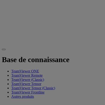
Base de connaissance
TeamViewer ONE
TeamViewer Remote
TeamViewer (Classic)
TeamViewer Tensor
TeamViewer Tensor (Classic)
TeamViewer Frontline
Autres produits