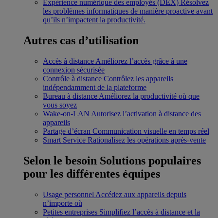
Expérience numérique des employés (DEX)
Résolvez
les problèmes informatiques de manière proactive avant
qu’ils n’impactent la productivité.
Autres cas d’utilisation
Accès à distance
Améliorez l’accès grâce à une
connexion sécurisée
Contrôle à distance
Contrôlez les appareils
indépendamment de la plateforme
Bureau à distance
Améliorez la productivité où que
vous soyez
Wake-on-LAN
Autorisez l’activation à distance des
appareils
Partage d’écran
Communication visuelle en temps réel
Smart Service
Rationalisez les opérations après-vente
Selon le besoin
Solutions populaires
pour les différentes équipes
Usage personnel
Accédez aux appareils depuis
n’importe où
Petites entreprises
Simplifiez l’accès à distance et la