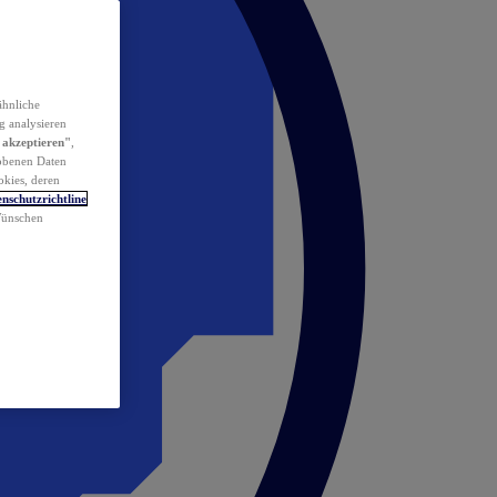
ähnliche
g analysieren
 akzeptieren"
,
obenen Daten
okies, deren
nschutzrichtline
 Wünschen