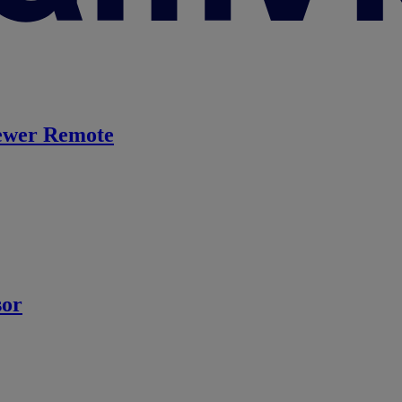
ewer Remote
sor