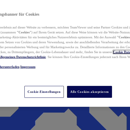
ungsbanner für Cookies
erlebnis auf dieser Website zu verbessern, möchten TeamViewer und seine Partner Cookies und 
n (zusammen
"Cookies"
) auf Ihrem Gerät setzen. Auf diese Weise können wir die Website-Nutzun
rketing-Aktivitäten für ein bestmögliches Nutzererlebnis optimieren. Mit der Auswahl
"Cookies
dem Setzen von Cookies und deren Verwendung, sowie der anschließenden Verarbeitung der erh
r personalisierten Werbung und für Marketingzwecke zu. Detaillierte Informationen zu den Co
ken, zu Drittempfängern, der Cookie-Lebensdauer und mehr, finden Sie in unserer
Cookie Date
llgemeinen Datenschutzrichtlinie
. Sie können Ihre Cookie-Einstellungen jederzeit nach Ihren
herunterladen
Impressum
Cookie-Einstellungen
Alle Cookies akzeptieren