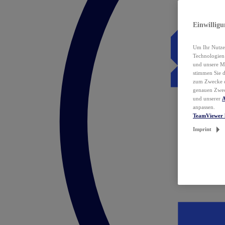
Einwillig
Um Ihr Nutzer
Technologie
und unsere Ma
stimmen Sie 
zum Zwecke de
genauen Zwec
und unserer
A
anpassen.
TeamViewer 
Imprint