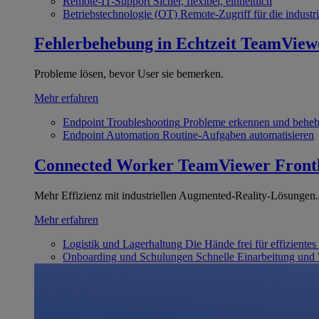
Remote-IT-Support
Sicher, flexibel, einheitlich
Betriebstechnologie (OT)
Remote-Zugriff für die industri
Fehlerbehebung in Echtzeit
TeamView
Probleme lösen, bevor User sie bemerken.
Mehr erfahren
Endpoint Troubleshooting
Probleme erkennen und behe
Endpoint Automation
Routine-Aufgaben automatisieren
Connected Worker
TeamViewer Front
Mehr Effizienz mit industriellen Augmented-Reality-Lösungen.
Mehr erfahren
Logistik und Lagerhaltung
Die Hände frei für effizientes
Onboarding und Schulungen
Schnelle Einarbeitung und