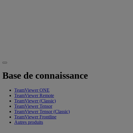
Base de connaissance
TeamViewer ONE
TeamViewer Remote
TeamViewer (Classic)
TeamViewer Tensor
TeamViewer Tensor (Classic)
TeamViewer Frontline
Autres produits