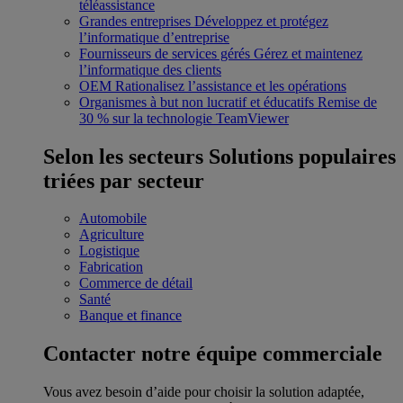
téléassistance
Grandes entreprises
Développez et protégez
l’informatique d’entreprise
Fournisseurs de services gérés
Gérez et maintenez
l’informatique des clients
OEM
Rationalisez l’assistance et les opérations
Organismes à but non lucratif et éducatifs
Remise de
30 % sur la technologie TeamViewer
Selon les secteurs
Solutions populaires
triées par secteur
Automobile
Agriculture
Logistique
Fabrication
Commerce de détail
Santé
Banque et finance
Contacter notre équipe commerciale
Vous avez besoin d’aide pour choisir la solution adaptée,