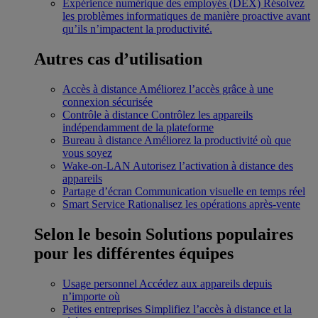
Expérience numérique des employés (DEX)
Résolvez
les problèmes informatiques de manière proactive avant
qu’ils n’impactent la productivité.
Autres cas d’utilisation
Accès à distance
Améliorez l’accès grâce à une
connexion sécurisée
Contrôle à distance
Contrôlez les appareils
indépendamment de la plateforme
Bureau à distance
Améliorez la productivité où que
vous soyez
Wake-on-LAN
Autorisez l’activation à distance des
appareils
Partage d’écran
Communication visuelle en temps réel
Smart Service
Rationalisez les opérations après-vente
Selon le besoin
Solutions populaires
pour les différentes équipes
Usage personnel
Accédez aux appareils depuis
n’importe où
Petites entreprises
Simplifiez l’accès à distance et la