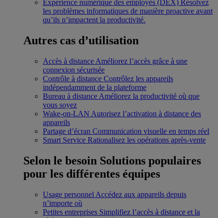
Expérience numérique des employés (DEX)
Résolvez
les problèmes informatiques de manière proactive avant
qu’ils n’impactent la productivité.
Autres cas d’utilisation
Accès à distance
Améliorez l’accès grâce à une
connexion sécurisée
Contrôle à distance
Contrôlez les appareils
indépendamment de la plateforme
Bureau à distance
Améliorez la productivité où que
vous soyez
Wake-on-LAN
Autorisez l’activation à distance des
appareils
Partage d’écran
Communication visuelle en temps réel
Smart Service
Rationalisez les opérations après-vente
Selon le besoin
Solutions populaires
pour les différentes équipes
Usage personnel
Accédez aux appareils depuis
n’importe où
Petites entreprises
Simplifiez l’accès à distance et la