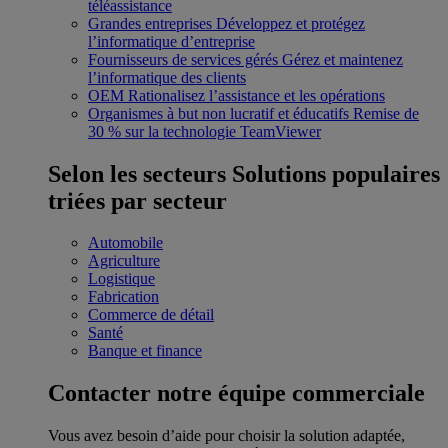
téléassistance
Grandes entreprises
Développez et protégez
l’informatique d’entreprise
Fournisseurs de services gérés
Gérez et maintenez
l’informatique des clients
OEM
Rationalisez l’assistance et les opérations
Organismes à but non lucratif et éducatifs
Remise de
30 % sur la technologie TeamViewer
Selon les secteurs
Solutions populaires
triées par secteur
Automobile
Agriculture
Logistique
Fabrication
Commerce de détail
Santé
Banque et finance
Contacter notre équipe commerciale
Vous avez besoin d’aide pour choisir la solution adaptée,