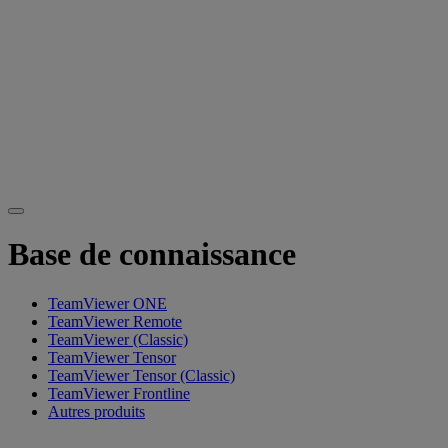
Base de connaissance
TeamViewer ONE
TeamViewer Remote
TeamViewer (Classic)
TeamViewer Tensor
TeamViewer Tensor (Classic)
TeamViewer Frontline
Autres produits