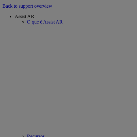
Back to support overview
Assist AR
O que é Assist AR
Recursos