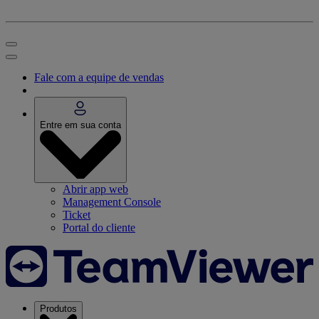
Fale com a equipe de vendas
Entre em sua conta
Abrir app web
Management Console
Ticket
Portal do cliente
Produtos