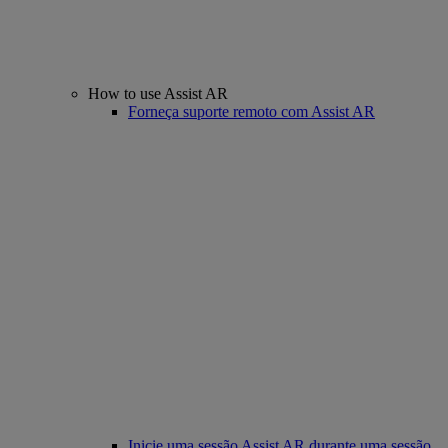
How to use Assist AR
Forneça suporte remoto com Assist AR
Inicie uma sessão Assist AR durante uma sessão