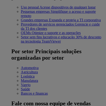
Uso pessoal
Acesse dispositivos de qualquer lugar
Pequenas empresas
Simplifique o acesso e suporte
remoto
Grandes empresas
Expanda e proteja a TI corporativa
Provedores de serviços gerenciados
Gerencie e cuide
da TI dos clientes
OEMs
Otimize o suporte e as operações
Setor sem fins lucrativos e educação
30% de desconto
na tecnologia TeamViewer
Por setor
Principais soluções
organizadas por setor
Automotiva
Agricultura
Logística
Manufatura
Varejo
Saúde
Bancos e finanças
Fale com nossa equipe de vendas