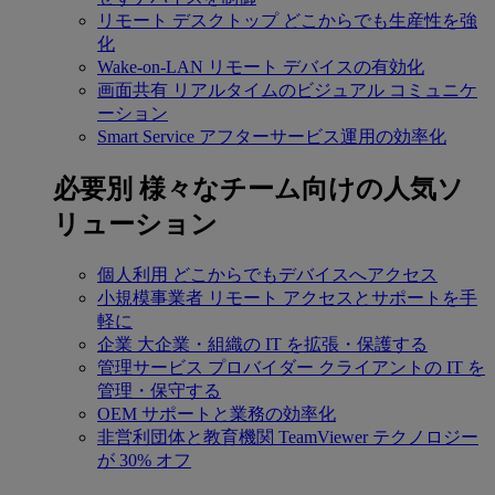
リモート デスクトップ
どこからでも生産性を強
化
Wake-on-LAN
リモート デバイスの有効化
画面共有
リアルタイムのビジュアル コミュニケ
ーション
Smart Service
アフターサービス運用の効率化
必要別
様々なチーム向けの人気ソ
リューション
個人利用
どこからでもデバイスへアクセス
小規模事業者
リモート アクセスとサポートを手
軽に
企業
大企業・組織の IT を拡張・保護する
管理サービス プロバイダー
クライアントの IT を
管理・保守する
OEM
サポートと業務の効率化
非営利団体と教育機関
TeamViewer テクノロジー
が 30% オフ