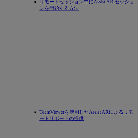
リモートセッション中にAssist AR セッショ
ンを開始する方法
TeamViewerを使用したAssist ARによるリモ
ートサポートの提供