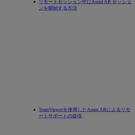
リモートセッション中にAssist AR セッショ
ンを開始する方法
TeamViewerを使用したAssist ARによるリモ
ートサポートの提供