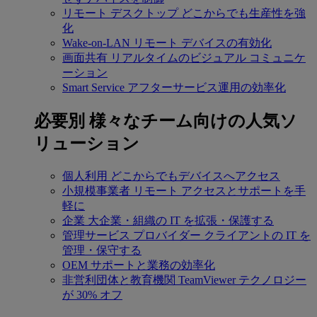
リモート デスクトップ
どこからでも生産性を強
化
Wake-on-LAN
リモート デバイスの有効化
画面共有
リアルタイムのビジュアル コミュニケ
ーション
Smart Service
アフターサービス運用の効率化
必要別
様々なチーム向けの人気ソ
リューション
個人利用
どこからでもデバイスへアクセス
小規模事業者
リモート アクセスとサポートを手
軽に
企業
大企業・組織の IT を拡張・保護する
管理サービス プロバイダー
クライアントの IT を
管理・保守する
OEM
サポートと業務の効率化
非営利団体と教育機関
TeamViewer テクノロジー
が 30% オフ