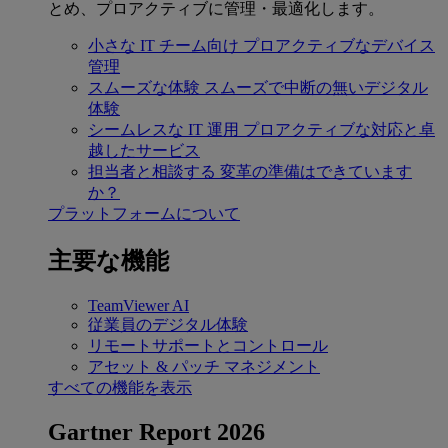
とめ、プロアクティブに管理・最適化します。
小さな IT チーム向け
プロアクティブなデバイス
管理
スムーズな体験
スムーズで中断の無いデジタル
体験
シームレスな IT 運用
プロアクティブな対応と卓
越したサービス
担当者と相談する
変革の準備はできています
か？
プラットフォームについて
主要な機能
TeamViewer AI
従業員のデジタル体験
リモートサポートとコントロール
アセット & パッチ マネジメント
すべての機能を表示
Gartner Report 2026