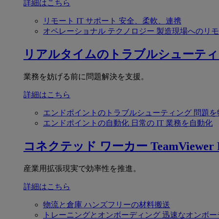
詳細はこちら
リモート IT サポート
安全、柔軟、連携
オペレーショナル テクノロジー
製造現場へのリモ
リアルタイムのトラブルシューティ
業務を妨げる前に問題解決を支援。
詳細はこちら
エンドポイントのトラブルシューティング
問題を
エンドポイントの自動化
日常の IT 業務を自動化
コネクテッド ワーカー
TeamViewer F
産業用拡張現実で効率性を推進。
詳細はこちら
物流と倉庫
ハンズフリーの材料搬送
トレーニングとオンボーディング
迅速なオンボー