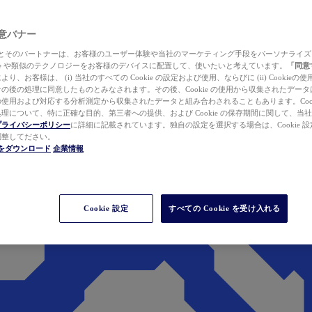
 同意バナー
ewer とそのパートナーは、お客様のユーザー体験や当社のマーケティング手段をパーソナライ
kie や類似のテクノロジーをお客様のデバイスに配置して、使いたいと考えています。
「同意
り、お客様は、 (i) 当社のすべての Cookie の設定および使用、ならびに (ii) Cookie
の後の処理に同意したものとみなされます。その後、Cookie の使用から収集されたデー
使用および対応する分析測定から収集されたデータと組み合わされることもあります。Cook
理について、特に正確な目的、第三者への提供、および Cookie の保存期間に関して、当
プライバシーポリシー
に詳細に記載されています。独自の設定を選択する場合は、Cookie 設定で
調整してださい。
werをダウンロード
企業情報
Cookie 設定
すべての Cookie を受け入れる