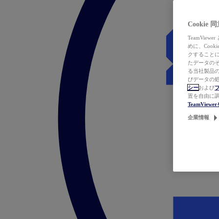
Cookie
TeamVi
めに、Coo
クすることによ
たデータのそ
る当社製品の
びデータの処
シー
および
置を自由に
TeamVie
企業情報