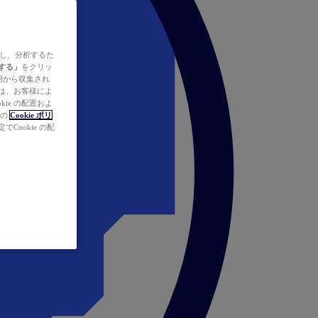
ズし、分析するた
する」
をクリッ
の使用から収集され
タは、お客様によ
ie の配置およ
社の
Cookie ポリ
Cookie の配