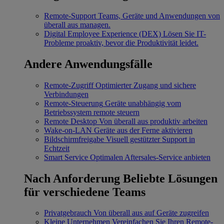
Remote-Support
Teams, Geräte und Anwendungen von
überall aus managen.
Digital Employee Experience (DEX)
Lösen Sie IT-
Probleme proaktiv, bevor die Produktivität leidet.
Andere Anwendungsfälle
Remote-Zugriff
Optimierter Zugang und sichere
Verbindungen
Remote-Steuerung
Geräte unabhängig vom
Betriebssystem remote steuern
Remote Desktop
Von überall aus produktiv arbeiten
Wake-on-LAN
Geräte aus der Ferne aktivieren
Bildschirmfreigabe
Visuell gestützter Support in
Echtzeit
Smart Service
Optimalen Aftersales-Service anbieten
Nach Anforderung
Beliebte Lösungen
für verschiedene Teams
Privatgebrauch
Von überall aus auf Geräte zugreifen
Kleine Unternehmen
Vereinfachen Sie Ihren Remote-