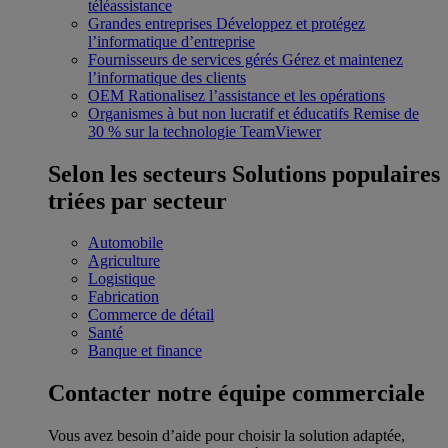
téléassistance
Grandes entreprises
Développez et protégez
l’informatique d’entreprise
Fournisseurs de services gérés
Gérez et maintenez
l’informatique des clients
OEM
Rationalisez l’assistance et les opérations
Organismes à but non lucratif et éducatifs
Remise de
30 % sur la technologie TeamViewer
Selon les secteurs
Solutions populaires
triées par secteur
Automobile
Agriculture
Logistique
Fabrication
Commerce de détail
Santé
Banque et finance
Contacter notre équipe commerciale
Vous avez besoin d’aide pour choisir la solution adaptée,