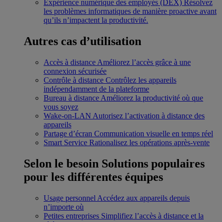
Expérience numérique des employés (DEX)
Résolvez
les problèmes informatiques de manière proactive avant
qu’ils n’impactent la productivité.
Autres cas d’utilisation
Accès à distance
Améliorez l’accès grâce à une
connexion sécurisée
Contrôle à distance
Contrôlez les appareils
indépendamment de la plateforme
Bureau à distance
Améliorez la productivité où que
vous soyez
Wake-on-LAN
Autorisez l’activation à distance des
appareils
Partage d’écran
Communication visuelle en temps réel
Smart Service
Rationalisez les opérations après-vente
Selon le besoin
Solutions populaires
pour les différentes équipes
Usage personnel
Accédez aux appareils depuis
n’importe où
Petites entreprises
Simplifiez l’accès à distance et la