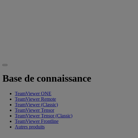
Base de connaissance
TeamViewer ONE
TeamViewer Remote
TeamViewer (Classic)
TeamViewer Tensor
TeamViewer Tensor (Classic)
TeamViewer Frontline
Autres produits