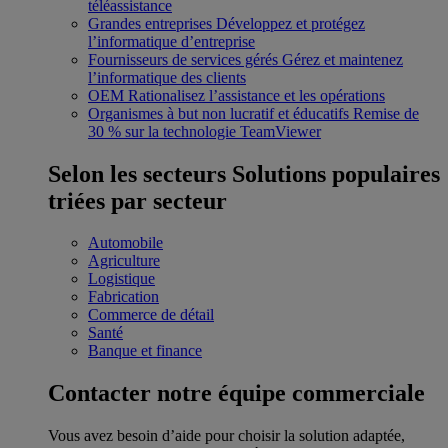
téléassistance
Grandes entreprises
Développez et protégez
l’informatique d’entreprise
Fournisseurs de services gérés
Gérez et maintenez
l’informatique des clients
OEM
Rationalisez l’assistance et les opérations
Organismes à but non lucratif et éducatifs
Remise de
30 % sur la technologie TeamViewer
Selon les secteurs
Solutions populaires
triées par secteur
Automobile
Agriculture
Logistique
Fabrication
Commerce de détail
Santé
Banque et finance
Contacter notre équipe commerciale
Vous avez besoin d’aide pour choisir la solution adaptée,