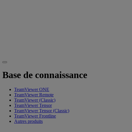
Base de connaissance
TeamViewer ONE
TeamViewer Remote
TeamViewer (Classic)
TeamViewer Tensor
TeamViewer Tensor (Classic)
TeamViewer Frontline
Autres produits