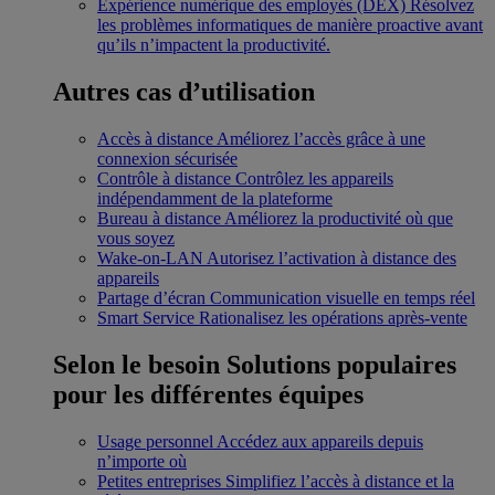
Expérience numérique des employés (DEX)
Résolvez
les problèmes informatiques de manière proactive avant
qu’ils n’impactent la productivité.
Autres cas d’utilisation
Accès à distance
Améliorez l’accès grâce à une
connexion sécurisée
Contrôle à distance
Contrôlez les appareils
indépendamment de la plateforme
Bureau à distance
Améliorez la productivité où que
vous soyez
Wake-on-LAN
Autorisez l’activation à distance des
appareils
Partage d’écran
Communication visuelle en temps réel
Smart Service
Rationalisez les opérations après-vente
Selon le besoin
Solutions populaires
pour les différentes équipes
Usage personnel
Accédez aux appareils depuis
n’importe où
Petites entreprises
Simplifiez l’accès à distance et la