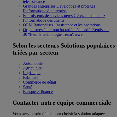
téléassistance
Grandes entreprises
Développez et protégez
l’informatique d’entreprise
Fournisseurs de services gérés
Gérez et maintenez
l’informatique des clients
OEM
Rationalisez l’assistance et les opérations
Organismes à but non lucratif et éducatifs
Remise de
30 % sur la technologie TeamViewer
Selon les secteurs
Solutions populaires
triées par secteur
Automobile
Agriculture
Logistique
Fabrication
Commerce de détail
Santé
Banque et finance
Contacter notre équipe commerciale
Vous avez besoin d’aide pour choisir la solution adaptée,