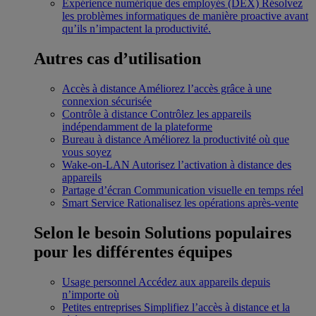
Expérience numérique des employés (DEX)
Résolvez
les problèmes informatiques de manière proactive avant
qu’ils n’impactent la productivité.
Autres cas d’utilisation
Accès à distance
Améliorez l’accès grâce à une
connexion sécurisée
Contrôle à distance
Contrôlez les appareils
indépendamment de la plateforme
Bureau à distance
Améliorez la productivité où que
vous soyez
Wake-on-LAN
Autorisez l’activation à distance des
appareils
Partage d’écran
Communication visuelle en temps réel
Smart Service
Rationalisez les opérations après-vente
Selon le besoin
Solutions populaires
pour les différentes équipes
Usage personnel
Accédez aux appareils depuis
n’importe où
Petites entreprises
Simplifiez l’accès à distance et la