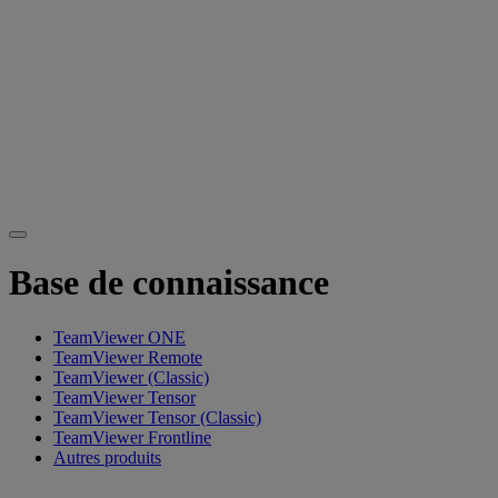
Base de connaissance
TeamViewer ONE
TeamViewer Remote
TeamViewer (Classic)
TeamViewer Tensor
TeamViewer Tensor (Classic)
TeamViewer Frontline
Autres produits