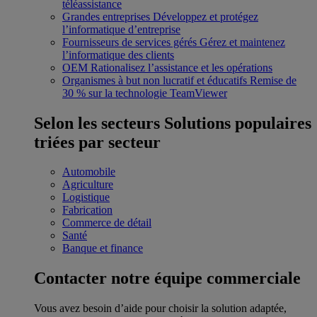
téléassistance
Grandes entreprises
Développez et protégez
l’informatique d’entreprise
Fournisseurs de services gérés
Gérez et maintenez
l’informatique des clients
OEM
Rationalisez l’assistance et les opérations
Organismes à but non lucratif et éducatifs
Remise de
30 % sur la technologie TeamViewer
Selon les secteurs
Solutions populaires
triées par secteur
Automobile
Agriculture
Logistique
Fabrication
Commerce de détail
Santé
Banque et finance
Contacter notre équipe commerciale
Vous avez besoin d’aide pour choisir la solution adaptée,