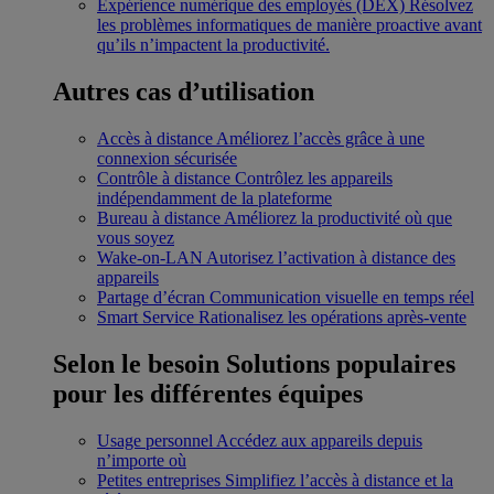
Expérience numérique des employés (DEX)
Résolvez
les problèmes informatiques de manière proactive avant
qu’ils n’impactent la productivité.
Autres cas d’utilisation
Accès à distance
Améliorez l’accès grâce à une
connexion sécurisée
Contrôle à distance
Contrôlez les appareils
indépendamment de la plateforme
Bureau à distance
Améliorez la productivité où que
vous soyez
Wake-on-LAN
Autorisez l’activation à distance des
appareils
Partage d’écran
Communication visuelle en temps réel
Smart Service
Rationalisez les opérations après-vente
Selon le besoin
Solutions populaires
pour les différentes équipes
Usage personnel
Accédez aux appareils depuis
n’importe où
Petites entreprises
Simplifiez l’accès à distance et la