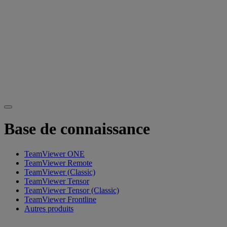
Base de connaissance
TeamViewer ONE
TeamViewer Remote
TeamViewer (Classic)
TeamViewer Tensor
TeamViewer Tensor (Classic)
TeamViewer Frontline
Autres produits