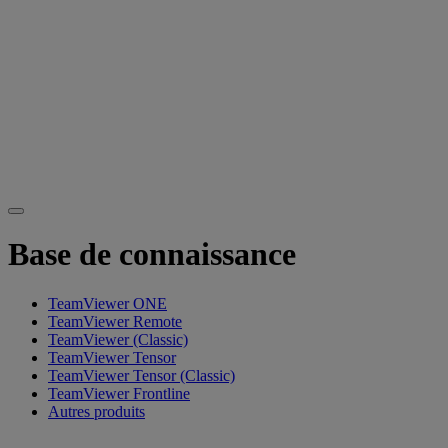
Base de connaissance
TeamViewer ONE
TeamViewer Remote
TeamViewer (Classic)
TeamViewer Tensor
TeamViewer Tensor (Classic)
TeamViewer Frontline
Autres produits