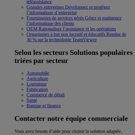
téléassistance
Grandes entreprises
Développez et protégez
l’informatique d’entreprise
Fournisseurs de services gérés
Gérez et maintenez
l’informatique des clients
OEM
Rationalisez l’assistance et les opérations
Organismes à but non lucratif et éducatifs
Remise de
30 % sur la technologie TeamViewer
Selon les secteurs
Solutions populaires
triées par secteur
Automobile
Agriculture
Logistique
Fabrication
Commerce de détail
Santé
Banque et finance
Contacter notre équipe commerciale
Vous avez besoin d’aide pour choisir la solution adaptée,