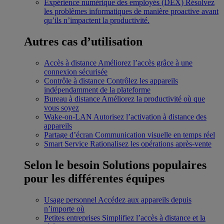
Expérience numérique des employés (DEX)
Résolvez
les problèmes informatiques de manière proactive avant
qu’ils n’impactent la productivité.
Autres cas d’utilisation
Accès à distance
Améliorez l’accès grâce à une
connexion sécurisée
Contrôle à distance
Contrôlez les appareils
indépendamment de la plateforme
Bureau à distance
Améliorez la productivité où que
vous soyez
Wake-on-LAN
Autorisez l’activation à distance des
appareils
Partage d’écran
Communication visuelle en temps réel
Smart Service
Rationalisez les opérations après-vente
Selon le besoin
Solutions populaires
pour les différentes équipes
Usage personnel
Accédez aux appareils depuis
n’importe où
Petites entreprises
Simplifiez l’accès à distance et la