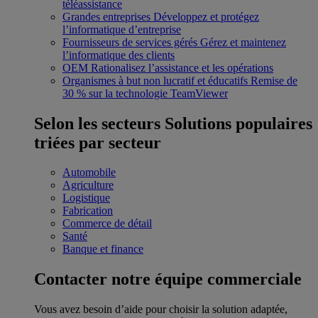
téléassistance
Grandes entreprises
Développez et protégez
l’informatique d’entreprise
Fournisseurs de services gérés
Gérez et maintenez
l’informatique des clients
OEM
Rationalisez l’assistance et les opérations
Organismes à but non lucratif et éducatifs
Remise de
30 % sur la technologie TeamViewer
Selon les secteurs
Solutions populaires
triées par secteur
Automobile
Agriculture
Logistique
Fabrication
Commerce de détail
Santé
Banque et finance
Contacter notre équipe commerciale
Vous avez besoin d’aide pour choisir la solution adaptée,