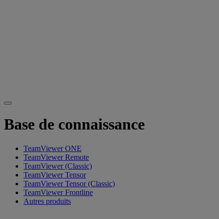
Base de connaissance
TeamViewer ONE
TeamViewer Remote
TeamViewer (Classic)
TeamViewer Tensor
TeamViewer Tensor (Classic)
TeamViewer Frontline
Autres produits