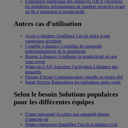
Expérience numérique des employés (DEX)
Résolvez
les problèmes informatiques de manière proactive avant
qu’ils n’impactent la productivité.
Autres cas d’utilisation
Accès à distance
Améliorez l’accès grâce à une
connexion sécurisée
Contrôle à distance
Contrôlez les appareils
indépendamment de la plateforme
Bureau à distance
Améliorez la productivité où que
vous soyez
Wake-on-LAN
Autorisez l’activation à distance des
appareils
Partage d’écran
Communication visuelle en temps réel
Smart Service
Rationalisez les opérations après-vente
Selon le besoin
Solutions populaires
pour les différentes équipes
Usage personnel
Accédez aux appareils depuis
n’importe où
Petites entreprises
Simplifiez l’accès à distance et la