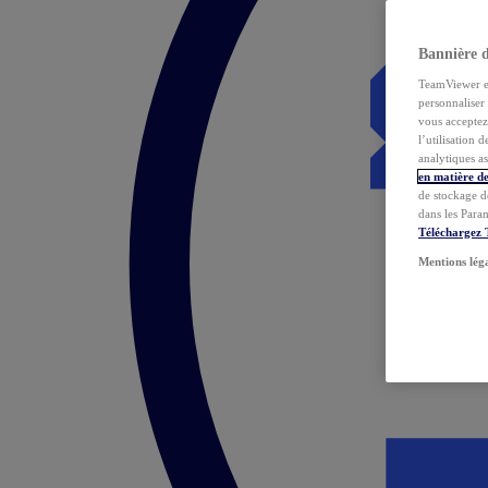
Bannière 
TeamViewer et 
personnaliser 
vous acceptez 
l’utilisation 
analytiques as
en matière de
de stockage d
dans les Para
Téléchargez
Mentions lég