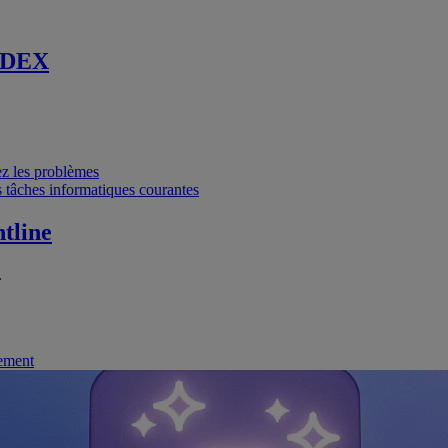
 DEX
vez les problèmes
 tâches informatiques courantes
tline
.
nement