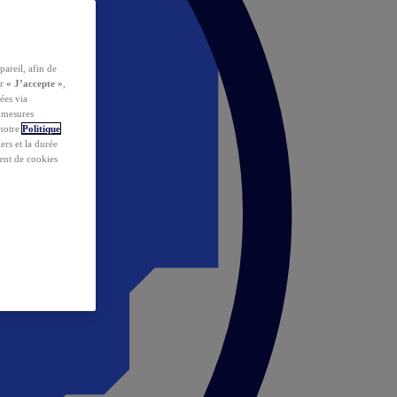
pareil, afin de
ur
« J’accepte »
,
ées via
s mesures
 notre
Politique
iers et la durée
ent de cookies