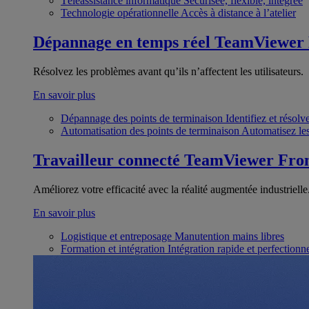
Téléassistance informatique
Sécurisée, flexible, intégrée
Technologie opérationnelle
Accès à distance à l’atelier
Dépannage en temps réel
TeamViewer
Résolvez les problèmes avant qu’ils n’affectent les utilisateurs.
En savoir plus
Dépannage des points de terminaison
Identifiez et résol
Automatisation des points de terminaison
Automatisez les
Travailleur connecté
TeamViewer Fron
Améliorez votre efficacité avec la réalité augmentée industrielle
En savoir plus
Logistique et entreposage
Manutention mains libres
Formation et intégration
Intégration rapide et perfection