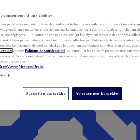
de consentement aux cookies
ses partenaires souhaitent placer des cookies et technologies similaires (« Cookie ») sur votre ap
votre expérience utilisateur et nos actions marketing, ainsi qu’à des fins d’analyse. En cliquant s
(i) nos réglages et l’utilisation de cookies ainsi que (ii) l’analyse subséquente des données collect
de cookies, qui peuvent être associées aux données collectées par l’utilisation de nos produits et le
sociées. Le placement de cookies, ainsi que le traitement des données sont décrits en détails dans
 cookies
et notre
Politique de confidentialité
, en particulier les objectifs précis, les destinataires t
es cookies. Si vous souhaitez choisir vous-même vos préférences, vous pouvez adapter le placem
mètres des cookies.
 TeamViewer
Mentions légales
ales
Paramètres des cookies
Autoriser tous les cookies