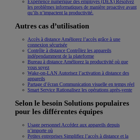
Expérience numérique des employés (DEX)
Résolvez
les problèmes informatiques de manière proactive avant
qu’ils n’impactent la productivité.
Autres cas d’utilisation
Accès à distance
Améliorez l’accès grâce à une
connexion sécurisée
Contrôle à distance
Contrôlez les appareils
indépendamment de la plateforme
Bureau à distance
Améliorez la productivité où que
vous soyez
Wake-on-LAN
Autorisez l’activation à distance des
appareils
Partage d’écran
Communication visuelle en temps réel
Smart Service
Rationalisez les opérations après-vente
Selon le besoin
Solutions populaires
pour les différentes équipes
Usage personnel
Accédez aux appareils depuis
n’importe où
Petites entreprises
Simplifiez l’accès à distance et la