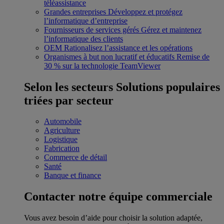
téléassistance
Grandes entreprises
Développez et protégez
l’informatique d’entreprise
Fournisseurs de services gérés
Gérez et maintenez
l’informatique des clients
OEM
Rationalisez l’assistance et les opérations
Organismes à but non lucratif et éducatifs
Remise de
30 % sur la technologie TeamViewer
Selon les secteurs
Solutions populaires
triées par secteur
Automobile
Agriculture
Logistique
Fabrication
Commerce de détail
Santé
Banque et finance
Contacter notre équipe commerciale
Vous avez besoin d’aide pour choisir la solution adaptée,