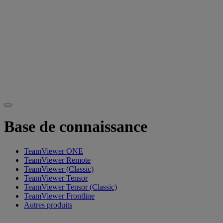
Base de connaissance
TeamViewer ONE
TeamViewer Remote
TeamViewer (Classic)
TeamViewer Tensor
TeamViewer Tensor (Classic)
TeamViewer Frontline
Autres produits